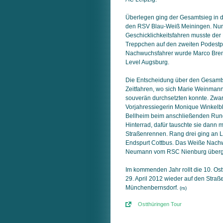
Überlegen ging der Gesamtsieg in 
den RSV Blau-Weiß Meiningen. Nur
Geschicklichkeitsfahren musste der
Treppchen auf den zweiten Podestpl
Nachwuchsfahrer wurde Marco Bren
Level Augsburg.
Die Entscheidung über den Gesamts
Zeitfahren, wo sich Marie Weinman
souverän durchsetzten konnte. Zwar
Vorjahressiegerin Monique Winkelbl
Bellheim beim anschließenden Run
Hinterrad, dafür tauschte sie dann m
Straßenrennen. Rang drei ging an 
Endspurt Cottbus. Das Weiße Nach
Neumann vom RSC Nienburg überges
Im kommenden Jahr rollt die 10. Ost
29. April 2012 wieder auf den Stra
Münchenbernsdorf.
(rs)
Ostthüringen Tour