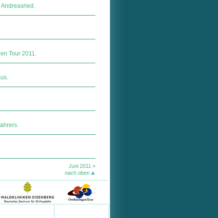
 Andreasried.
en Tour 2011.
aus.
ahrers.
Juni 2011 »
nach oben