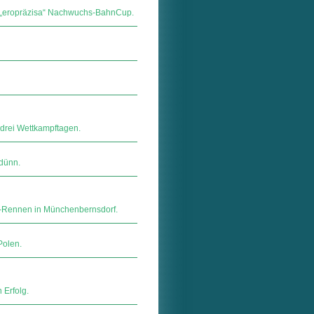
m „eropräzisa“ Nachwuchs-BahnCup.
 drei Wettkampftagen.
hdünn.
-Rennen in Münchenbernsdorf.
Polen.
 Erfolg.