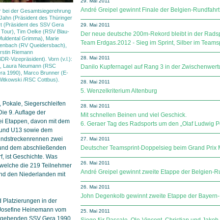
29. Mai 2011
André Greipel gewinnt Finale der Belgien-Rundfahrt
ur bei der Gesamtsiegerehrung
 Jahn (Präsident des Thüringer
t (Präsident des SSV Gera
29. Mai 2011
 Tour), Tim Oelke (RSV Blau-
Der neue deutsche 200m-Rekord bleibt in der Rads
uldental Grimma), Marie
Team Erdgas.2012 - Sieg im Sprint, Silber im Teamsp
enbach (RV Queidersbach),
rstin Riemann
28. Mai 2011
DR-Vizepräsident). Vorn (v.l.):
au), Laura Neumann (RSC
Danilo Kupfernagel auf Rang 3 in der Zwischenwertu
ra 1990), Marco Brunner (E-
Witkowski /RSC Cottbus).
28. Mai 2011
5. Wenzelkriterium Altenburg
 Pokale, Siegerschleifen
28. Mai 2011
ie 9. Auflage der
Mit schnellen Beinen und viel Geschick.
rei Etappen, davon mit dem
6. Geraer Tag des Radsports um den „Olaf Ludwig Po
1 und U13 sowie dem
undstreckenrennen zwei
27. Mai 2011
a und dem abschließenden
Deutscher Teamsprint-Doppelsieg beim Grand Prix
, ist Geschichte. Was
26. Mai 2011
, welche die 219 Teilnehmer
André Greipel gewinnt zweite Etappe der Belgien-Ru
nd den Niederlanden mit
26. Mai 2011
John Degenkolb gewinnt zweite Etappe der Bayern-
 Platzierungen in der
h Josefine Heinemann vom
25. Mai 2011
tgebenden SSV Gera 1990