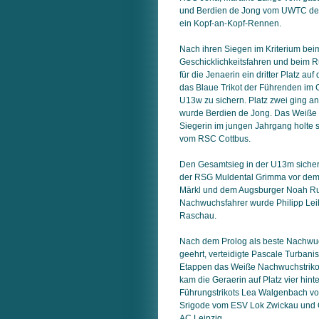
und Berdien de Jong vom UWTC de 
ein Kopf-an-Kopf-Rennen.
Nach ihren Siegen im Kriterium bei
Geschicklichkeitsfahren und beim 
für die Jenaerin ein dritter Platz au
das Blaue Trikot der Führenden im
U13w zu sichern. Platz zwei ging a
wurde Berdien de Jong. Das Weiße 
Siegerin im jungen Jahrgang holte 
vom RSC Cottbus.
Den Gesamtsieg in der U13m sicher
der RSG Muldental Grimma vor dem
Märkl und dem Augsburger Noah Ru
Nachwuchsfahrer wurde Philipp Leib
Raschau.
Nach dem Prolog als beste Nachwuc
geehrt, verteidigte Pascale Turbani
Etappen das Weiße Nachwuchstriko
kam die Geraerin auf Platz vier hint
Führungstrikots Lea Walgenbach v
Srigode vom ESV Lok Zwickau und
AC Leipzig.