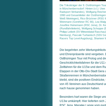
Die Trikotträger der 9. Ostthüringen To
in Münchenbernsdorf: Hinten (v.l.): Uwe
Radsport-Verbandes), Wolfgang Reicher
1990 und Gesamtleiter der Ostthüringen
Weiß Meiningen), Rico Brückner (RSG M
Weinmann (Genthiner RC 66), Lea Walg
Josefine Heinemann (RSC Jena), Dr. Ke
(Rundfahrtleiterin), Wolfgang Schoppe (B
Philipp Leibelt (SV Mittweidatal Rasch
Nienburg), Pascale Turbanisch (SSV Ge
Racers Top Level Augsburg), Sharieen 
Die begehrten zehn Wertungstrikots,
und Ehrenpräsente sind vergeben. D
Ostthüringen Tour mit Prolog und d
Geschicklichkeitsfahren für die U1
Zeitfahren für die U15w und dem R
Etappen in der Otto-Dix-Stadt Ger
Straßenrennen in Münchenbernsdorf
bleibt, sind die positiven Eindrücke
von 45 Vereinen aus Deutschland u
nach hause genommen haben.
Besonders hart waren die Siege und
U13w umkämpft. Hier lieferten sic
RSC Jena, Maraike Lange vom gas