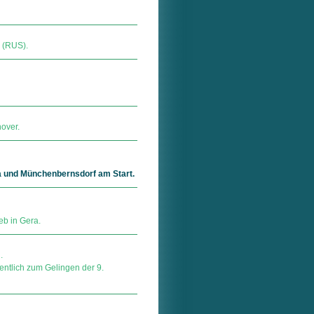
a (RUS).
over.
ra und Münchenbernsdorf am Start.
eb in Gera.
.
ntlich zum Gelingen der 9.