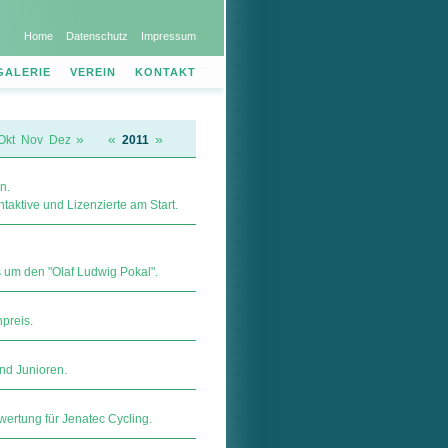
Home
Datenschutz
Impressum
GALERIE
VEREIN
KONTAKT
»
«
»
Okt
Nov
Dez
2011
n.
aktive und Lizenzierte am Start.
 um den "Olaf Ludwig Pokal".
preis.
nd Junioren.
wertung für Jenatec Cycling.