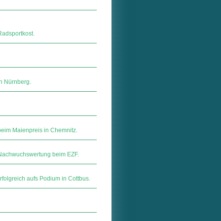
Radsportkost.
in Nürnberg.
beim Maienpreis in Chemnitz.
a-Nachwuchswertung beim EZF.
folgreich aufs Podium in Cottbus.