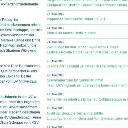
Siege für Pascale, Ole-Vincent, Christian und Jakob.
Volharding/Niederlande
Erfolgreicher Start für Geraer SSV-Nachwuchs bei
25. Mai 2011
eropräzisa Nachwuchs-BahnCup 2011
m Prolog, im
Rundstreckenrennen reichte
24. Mai 2011
f der Schlussetappe, um sich
Platz 4 für Marcel Barth in Irland.
 Gesamtklassement der
n Maraike Lange und Dritte
24. Mai 2011
Nachwuchstrikot für die
Zwei Siege für den Jenaer Siyad Abou Elnaga.
sich Sharieen Witkowski
Erstmals Pokale für die Sieger im Kids-Cup an allen
23. Mai 2011
te sich Rico Brückner von
Jakob Höfer gewinnt Zeitfahren in Graitschen hauc
 Queidersbacher Niklas
23. Mai 2011
pp Laxgang. Bester
Souveräner Sieg für Sandro Kühmel.
elt vom SV Mittweidatal
Team DKV - Graakjaer überzeugte beim Jedermann
22. Mai 2011
hsfahrerin in der U11w
René Heinze jubelt als Dritter auf Schlussetappe in 
sch auf den drei folgenden
t. Im Gesamtklassement
22. Mai 2011
er der Trägerin des Blauen
Nicht der Sieg, die Teilnahme zählte.
om RV Queidersbach, Anne
1. Laufradrennen in Gera und Münchenbernsdorf ein
 Olivia Schoppe vom RSV
21. Mai 2011