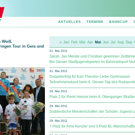
AKTUELLES
TERMINE
BAHNCUP
n Weiß.
«
Jan
Feb
Mär
Apr
Mai
Jun
Jul
Aug
Sep
ringen Tour in Gera und
31. Mai 2011
Sarah, Jan Mende und Christian gewinnen Zeitfahre
Bei Geraer Stadtjugendspielen im Bahnradsport Nicht
31. Mai 2011
Doppelerfolg für Karl-Theodor-Liebe-Gymnasium.
Teilnehmerrekord beim 6. Geraer Tag des Radsports
29. Mai 2011
Platz 2 für René Heinze beim 8. Oberguriger Straßen
29. Mai 2011
Süddeutsche Meisterschaften der Schüler, Jugend u
29. Mai 2011
7.Platz für Arne Kenzler und 3.Platz BL-Mannschafts