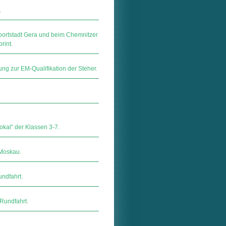
.
portstadt Gera und beim Chemnitzer
rint.
ng zur EM-Qualifikation der Steher.
kal“ der Klassen 3-7.
 Moskau.
ndfahrt.
Rundfahrt.