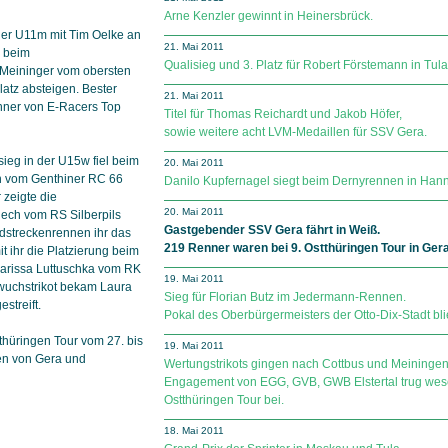
Arne Kenzler gewinnt in Heinersbrück.
der U11m mit Tim Oelke an
21. Mai 2011
 beim
Qualisieg und 3. Platz für Robert Förstemann in Tul
 Meininger vom obersten
atz absteigen. Bester
21. Mai 2011
ner von E-Racers Top
Titel für Thomas Reichardt und Jakob Höfer,
sowie weitere acht LVM-Medaillen für SSV Gera.
ieg in der U15w fiel beim
20. Mai 2011
n vom Genthiner RC 66
Danilo Kupfernagel siegt beim Dernyrennen in Hann
 zeigte die
20. Mai 2011
ech vom RS Silberpils
Gastgebender SSV Gera fährt in Weiß.
dstreckenrennen ihr das
219 Renner waren bei 9. Ostthüringen Tour in Ge
it ihr die Platzierung beim
Larissa Luttuschka vom RK
19. Mai 2011
wuchstrikot bekam Laura
Sieg für Florian Butz im Jedermann-Rennen.
treift.
Pokal des Oberbürgermeisters der Otto-Dix-Stadt bli
thüringen Tour vom 27. bis
19. Mai 2011
ßen von Gera und
Wertungstrikots gingen nach Cottbus und Meiningen
Engagement von EGG, GVB, GWB Elstertal trug wese
Ostthüringen Tour bei.
18. Mai 2011