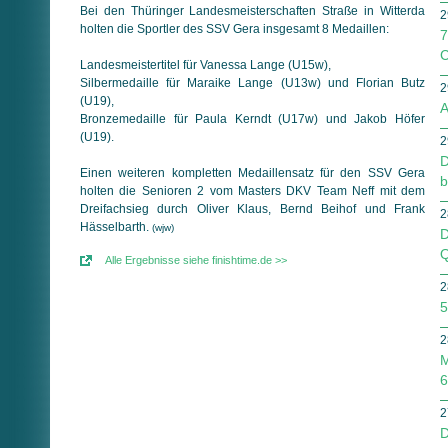
Bei den Thüringer Landesmeisterschaften Straße in Witterda
2
holten die Sportler des SSV Gera insgesamt 8 Medaillen:
7
C
Landesmeistertitel für Vanessa Lange (U15w),
Silbermedaille für Maraike Lange (U13w) und Florian Butz
2
(U19),
A
Bronzemedaille für Paula Kerndt (U17w) und Jakob Höfer
(U19).
2
D
Einen weiteren kompletten Medaillensatz für den SSV Gera
b
holten die Senioren 2 vom Masters DKV Team Neff mit dem
Dreifachsieg durch Oliver Klaus, Bernd Beihof und Frank
2
Hässelbarth.
(wjw)
D
Q
Alle Ergebnisse siehe finishtime.de >>
2
5
2
M
6
2
D