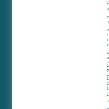
2
A
2
J
2
S
E
N
2
e
2
P
2
Z
E
2
J