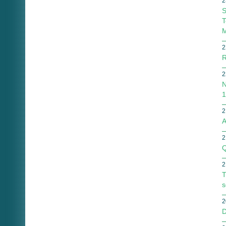
2
S
T
M
2
R
2
N
1
2
A
2
Q
2
T
s
2
D