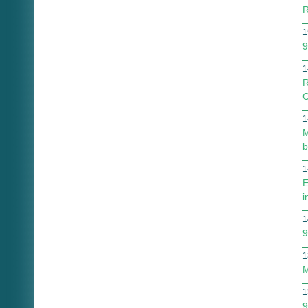
R
1
9
1
R
C
1
M
b
1
E
i
1
9
1
M
1
9