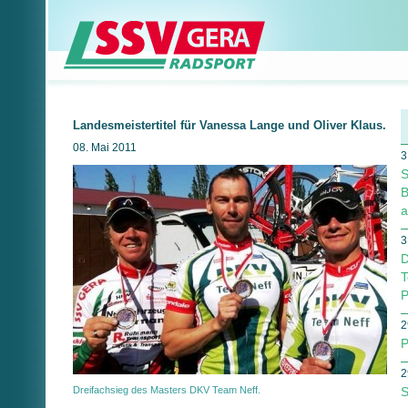
Landesmeistertitel für Vanessa Lange und Oliver Klaus.
08. Mai 2011
3
S
B
a
3
D
T
P
2
P
2
Dreifachsieg des Masters DKV Team Neff.
S