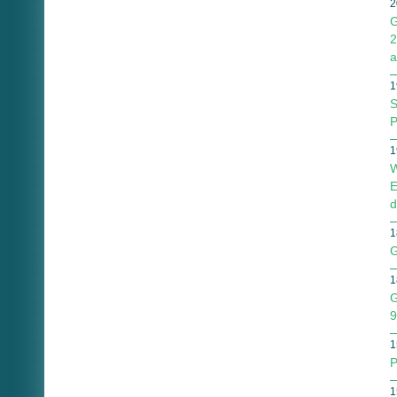
2
G
2
a
1
S
P
1
W
E
d
1
G
1
G
9
1
P
1