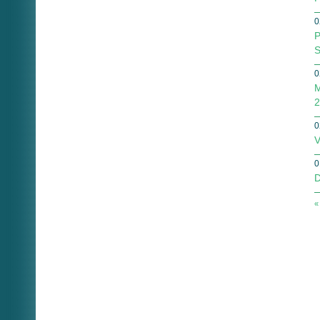
0
P
S
0
M
2
0
V
0
D
«