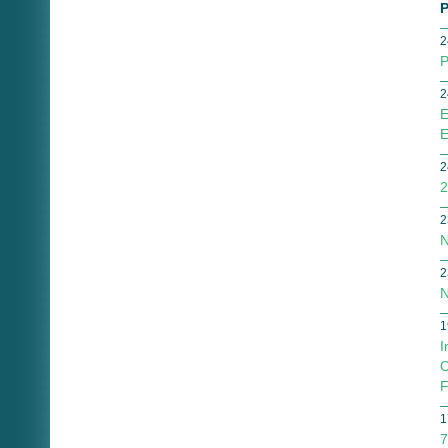
P
2
P
2
E
E
2
2
2
N
2
N
1
I
O
F
1
7