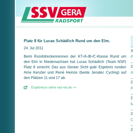
Platz 8 für Lucas Schädlich Rund um den Elm.
24. Jul 2011
3
Beim Rundstreckenrennen der KT-/A-/B-/C-Klasse Rund um
P
den Elm in Niedersachsen hat Lucas Schädlich (Team NSP)
2
Platz 8 erreicht. Das aus Geraer Sicht gute Ergebnis runden
A
Arne Kenzler und René Heinze (beide Jenatec Cycling) auf
den Plätzen 11 und 17 ab.
2
Ergebnisse siehe rad-net.de >>
P
2
M
2
C
2