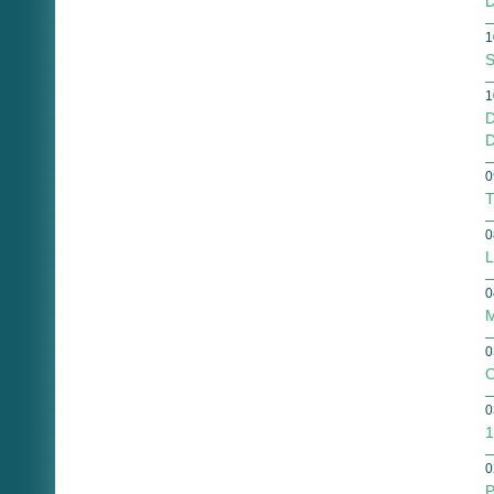
D
1
S
1
D
D
0
T
0
L
0
M
0
O
0
1
0
P