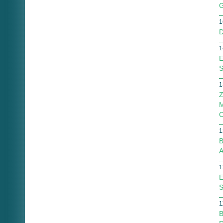
G
1
D
1
E
S
1
Z
M
1
B
A
1
E
S
1
B