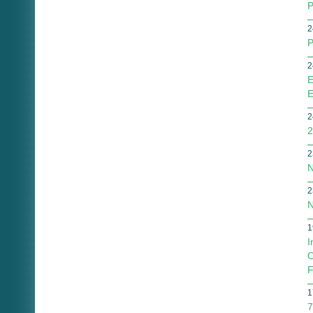
P
2
P
2
E
E
2
2
2
N
2
N
1
I
O
F
1
7