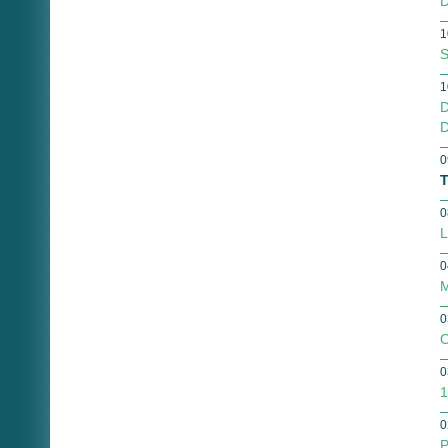
D
1
S
1
D
D
0
T
0
L
0
M
0
O
0
1
0
P