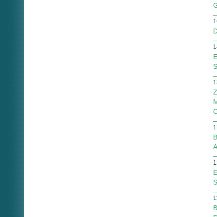
G
1
D
1
E
S
1
Z
M
1
B
A
1
E
S
1
B