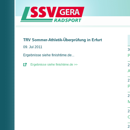
TRV Sommer-Athletik-Überprüfung in Erfurt
09. Jul 2011
3
Ergebnisse siehe finishtime.de...
P
Ergebnisse siehe finishtime.de >>
2
A
2
P
2
M
2
C
2