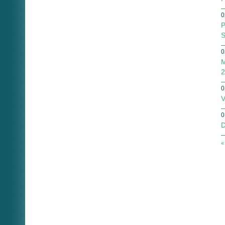
0
P
S
0
M
2
0
V
0
D
«