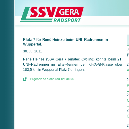
Platz 7 für René Heinze beim UNI–Radrennen in
Wuppertal.
3
30. Jul 2011
P
René Heinze (SSV Gera / Jenatec Cycling) konnte beim 21.
UNI–Radrennen im Elite-Rennen der KT-/A-/B-Klasse über
2
103,5 km in Wuppertal Platz 7 erringen.
A
Ergebnisse siehe rad-net.de >>
2
P
2
M
2
C
2