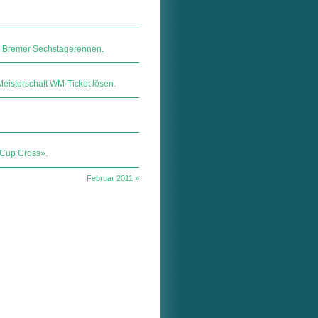
im Bremer Sechstagerennen.
Meisterschaft WM-Ticket lösen.
 Cup Cross».
Februar 2011 »