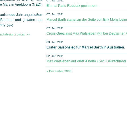
07. Jan 2011
e März in Apeldoorn (NED).
Einmal Paris-Roubaix gewinnen.
n aufs neue Jahr angestoßen
07. Jan 2011
Marcel Barth startet an der Seite von Erik Mohs be
m Bahnrad und gewann das
dney.
(wjw)
07. Jan 2011
Cross-Spezialist Max Walsleben will bei Deutscher 
backdesign.com.au >>
03. Jan 2011
Erster Saisonsieg für Marcel Barth in Australien.
02. Jan 2011
Max Walsleben auf Platz 4 beim «SKS Deutschland
« Dezember 2010