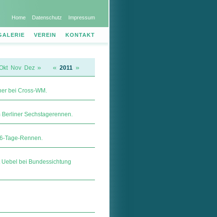
Home
Datenschutz
Impressum
GALERIE
VEREIN
KONTAKT
»
«
»
Okt
Nov
Dez
2011
cher bei Cross-WM.
 Berliner Sechstagerennen.
r 6-Tage-Rennen.
t Uebel bei Bundessichtung