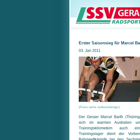
Erster Saisonsieg für Marcel Bar
03. Jan 2011
(Fotos siehe redbackdesign)
Der Geraer Marcel Barth (Thüring
sich im warmen Australien un
Trainingskilometern auch e
Trainingslager dient der Vorbe
Bahnwettkämpfe bei den Sechst