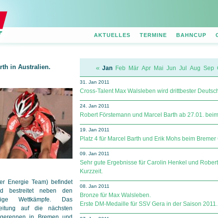
AKTUELLES
TERMINE
BAHNCUP
th in Australien.
«
Jan
Feb
Mär
Apr
Mai
Jun
Jul
Aug
Sep
31. Jan 2011
Cross-Talent Max Walsleben wird drittbester Deuts
24. Jan 2011
Robert Förstemann und Marcel Barth ab 27.01. beim
19. Jan 2011
Platz 4 für Marcel Barth und Erik Mohs beim Breme
09. Jan 2011
Sehr gute Ergebnisse für Carolin Henkel und Rober
Kurzzeit.
er Energie Team) befindet
08. Jan 2011
d bestreitet neben den
Bronze für Max Walsleben.
inige Wettkämpfe. Das
Erste DM-Medaille für SSV Gera in der Saison 2011.
reitung auf die nächsten
agerennen in Bremen und