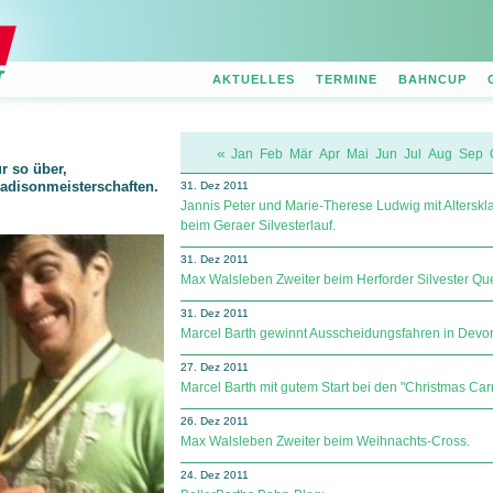
AKTUELLES
TERMINE
BAHNCUP
«
Jan
Feb
Mär
Apr
Mai
Jun
Jul
Aug
Sep
r so über,
Madisonmeisterschaften.
31. Dez 2011
Jannis Peter und Marie-Therese Ludwig mit Altersk
beim Geraer Silvesterlauf.
31. Dez 2011
Max Walsleben Zweiter beim Herforder Silvester Qu
31. Dez 2011
Marcel Barth gewinnt Ausscheidungsfahren in Devon
27. Dez 2011
Marcel Barth mit gutem Start bei den "Christmas Carn
26. Dez 2011
Max Walsleben Zweiter beim Weihnachts-Cross.
24. Dez 2011