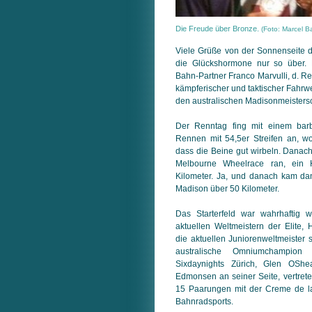
Die Freude über Bronze.
(Foto: Marcel Ba
Viele Grüße von der Sonnenseite 
die Glückshormone nur so über. 
Bahn-Partner Franco Marvulli, d. R
kämpferischer und taktischer Fahrw
den australischen Madisonmeistersc
Der Renntag fing mit einem barb
Rennen mit 54,5er Streifen an, w
dass die Beine gut wirbeln. Dana
Melbourne Wheelrace ran, ein
Kilometer. Ja, und danach kam dan
Madison über 50 Kilometer.
Das Starterfeld war wahrhaftig w
aktuellen Weltmeistern der Elite
die aktuellen Juniorenweltmeister 
australische Omniumchampion 
Sixdaynights Zürich, Glen OShea
Edmonsen an seiner Seite, vertrete
15 Paarungen mit der Creme de l
Bahnradsports.