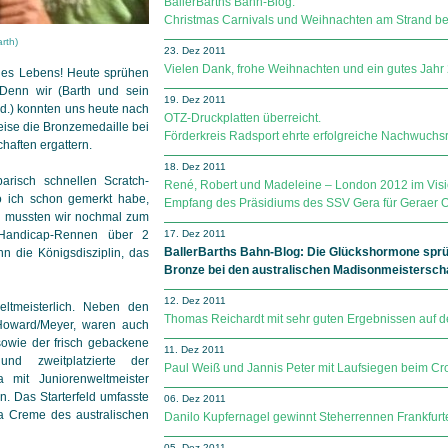
BallerBarths Bahn-Blog:
Christmas Carnivals und Weihnachten am Strand be
rth)
23. Dez 2011
Vielen Dank, frohe Weihnachten und ein gutes Jahr
des Lebens! Heute sprühen
Denn wir (Barth und sein
19. Dez 2011
ed.) konnten uns heute nach
OTZ-Druckplatten überreicht.
eise die Bronzemedaille bei
Förderkreis Radsport ehrte erfolgreiche Nachwuchs
haften ergattern.
18. Dez 2011
arisch schnellen Scratch-
René, Robert und Madeleine – London 2012 im Visi
o ich schon gemerkt habe,
Empfang des Präsidiums des SSV Gera für Geraer 
ch mussten wir nochmal zum
 Handicap-Rennen über 2
17. Dez 2011
BallerBarths Bahn-Blog: Die Glückshormone sprü
n die Königsdisziplin, das
Bronze bei den australischen Madisonmeisterscha
12. Dez 2011
eltmeisterlich. Neben den
Thomas Reichardt mit sehr guten Ergebnissen auf de
, Howard/Meyer, waren auch
sowie der frisch gebackene
11. Dez 2011
und zweitplatzierte der
Paul Weiß und Jannis Peter mit Laufsiegen beim Cro
 mit Juniorenweltmeister
n. Das Starterfeld umfasste
06. Dez 2011
a Creme des australischen
Danilo Kupfernagel gewinnt Steherrennen Frankfurte
05. Dez 2011