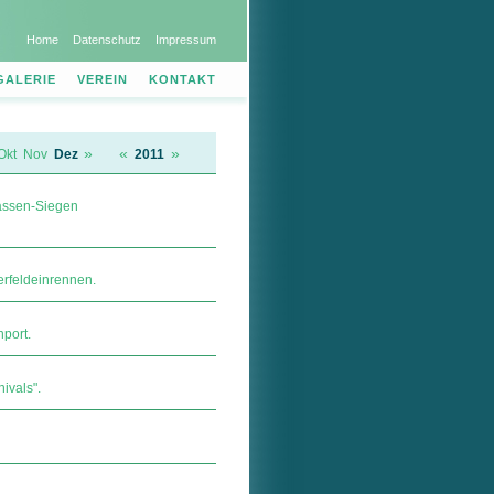
Home
Datenschutz
Impressum
GALERIE
VEREIN
KONTAKT
»
«
»
Okt
Nov
Dez
2011
lassen-Siegen
erfeldeinrennen.
port.
ivals".