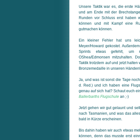
Unsere Taktik war es, die erste Hä
und am Ende mit der Brechstange
Runden vor Schluss erst haben 
können und mit Kampf eine Ru
gutmachen können.
Ein kleiner Fehler hat uns lei
Meyer/Howard gekostet. Außerdem 
Sprints etwas gefehlt, um
OShea/Edmonsen mitzuhalten. D
Taktik trotzdem auf und jetzt halten
Bronzemedaille in unseren Händen
Ja, und was ist sonst die Tage noch
d. Red.) und ich haben eine Flug
genau auf sich hat? Schaut euch ei
Ballerbarths Flugschule
an ;-)
Jetzt gehen wir gut gelaunt und sel
nach Tasmanien, und was das alles 
bald in Kürze erscheinen.
Bis dahin haben wir auch etwas m
können, denn das musste erst einm