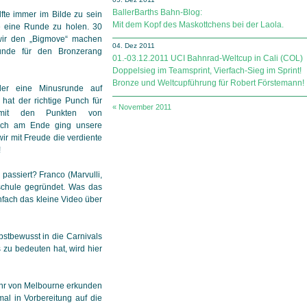
BallerBarths Bahn-Blog:
lfte immer im Bilde zu sein
Mit dem Kopf des Maskottchens bei der Laola.
 eine Runde zu holen. 30
wir den „Bigmove“ machen
04. Dez 2011
nde für den Bronzerang
01.-03.12.2011 UCI Bahnrad-Weltcup in Cali (COL)
Doppelsieg im Teamsprint, Vierfach-Sieg im Sprint!
Bronze und Weltcupführung für Robert Förstemann!
der eine Minusrunde auf
hat der richtige Punch für
« November 2011
 mit den Punkten von
och am Ende ging unsere
 wir mit Freude die verdiente
!
 passiert? Franco (Marvulli,
schule gegründet. Was das
nfach das kleine Video über
bstbewusst in die Carnivals
zu bedeuten hat, wird hier
ehr von Melbourne erkunden
al in Vorbereitung auf die