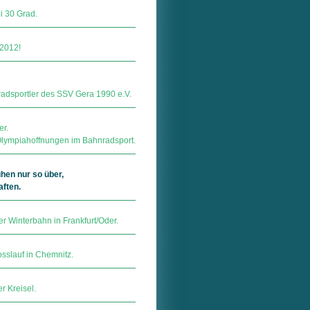
i 30 Grad.
 2012!
radsportler des SSV Gera 1990 e.V.
er.
Olympiahoffnungen im Bahnradsport.
hen nur so über,
ften.
r Winterbahn in Frankfurt/Oder.
sslauf in Chemnitz.
r Kreisel.