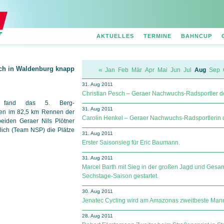
AKTUELLES
TERMINE
BAHNCUP
ich in Waldenburg knapp
«
Jan
Feb
Mär
Apr
Mai
Jun
Jul
Aug
Sep
31. Aug 2011
Christian Pesch – Geraer Nachwuchs-Radsportler de
g fand das 5. Berg-
31. Aug 2011
gen im 82,5 km Rennen der
Carolin Henkel – Geraer Nachwuchs-Radsportlerin 
beiden Geraer Nils Plötner
ich (Team NSP) die Plätze
31. Aug 2011
Erster Saisonsieg für Eric Baumann.
31. Aug 2011
Marcel Barth mit Sieg in der großen Jagd und Gesamt
Sechstage-Saison gestartet.
30. Aug 2011
Jenatec Cycling wird am Amazonas zweitbeste Mann
28. Aug 2011