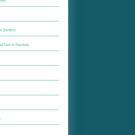
ttin.
n Genthin.
dTörn in Parchim.
.