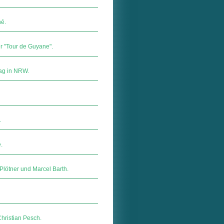
né.
er "Tour de Guyane".
tag in NRW.
.
.
 Plötner und Marcel Barth.
Christian Pesch.