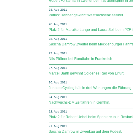
Robert Förstemann Zweiter beim Straßensprint in Ste
28. Aug 2011
Patrick Renner gewinnt Westsachsenklassiker.
28. Aug 2011
Platz 2 für Maraike Lange und Laura Sell beim PZF i
28. Aug 2011
Sascha Damrow Zweiter beim Mecklenburger Fahrra
27. Aug 2011
Nils Plötner bei Rundfahrt in Frankreich.
27. Aug 2011
Marcel Barth gewinnt Goldenes Rad von Erfurt.
26. Aug 2011
Jenatec Cycling hält in drei Wertungen die Führung.
24. Aug 2011
Nachwuchs-DM Zeitfahren in Genthin.
22. Aug 2011
Platz 2 für Robert Uebel beim Sprintercup in Rostock
21. Aug 2011
Sascha Damrow in Zwenkau auf dem Podest.