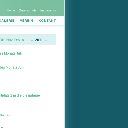
Home
Datenschutz
Impressum
GALERIE
VEREIN
KONTAKT
»
«
»
Okt
Nov
Dez
2011
s Monats Juli.
des Monats Juni.
platz 2 in die diesjährige
schaft.