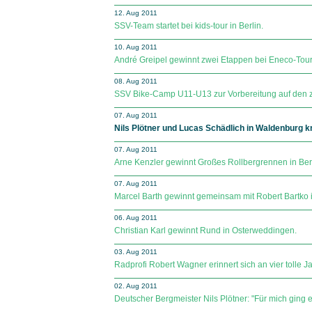
12. Aug 2011
SSV-Team startet bei kids-tour in Berlin.
10. Aug 2011
André Greipel gewinnt zwei Etappen bei Eneco-Tour
08. Aug 2011
SSV Bike-Camp U11-U13 zur Vorbereitung auf den zw
07. Aug 2011
Nils Plötner und Lucas Schädlich in Waldenburg 
07. Aug 2011
Arne Kenzler gewinnt Großes Rollbergrennen in Berl
07. Aug 2011
Marcel Barth gewinnt gemeinsam mit Robert Bartko
06. Aug 2011
Christian Karl gewinnt Rund in Osterweddingen.
03. Aug 2011
Radprofi Robert Wagner erinnert sich an vier tolle 
02. Aug 2011
Deutscher Bergmeister Nils Plötner: "Für mich ging e