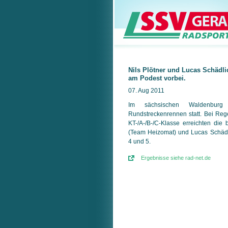
Nils Plötner und Lucas Schädl
am Podest vorbei.
07. Aug 2011
Im sächsischen Waldenbur
Rundstreckenrennen statt. Bei Re
KT-/A-/B-/C-Klasse erreichten die 
(Team Heizomat) und Lucas Schädl
4 und 5.
Ergebnisse siehe rad-net.de