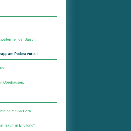
.
eiten Teil der Saison.
knapp am Podest vorbei.
in.
 in Oberhausen.
Jahre beim SSV Gera.
in Traum in Erfüllung"