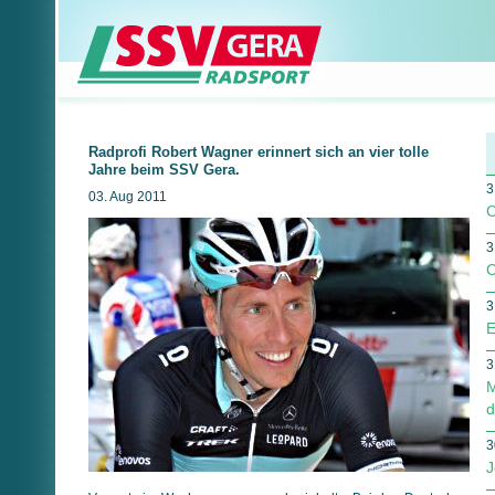
Radprofi Robert Wagner erinnert sich an vier tolle
Jahre beim SSV Gera.
3
03. Aug 2011
C
3
C
3
E
3
M
d
3
J