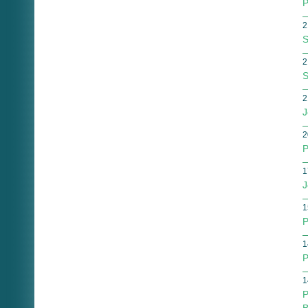
P
2
S
2
S
2
J
2
P
1
J
1
P
1
P
1
P