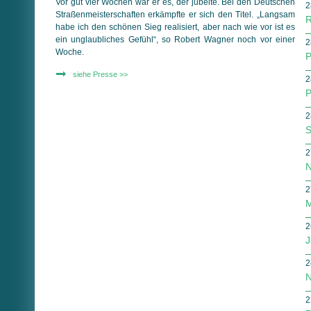
Vor gut vier Wochen war er es, der jubelte. Bei den Deutschen
2
Straßenmeisterschaften erkämpfte er sich den Titel. „Langsam
R
habe ich den schönen Sieg realisiert, aber nach wie vor ist es
ein unglaubliches Gefühl“, so Robert Wagner noch vor einer
2
Woche.
P
siehe Presse >>
2
P
2
S
2
N
2
M
2
J
2
N
2