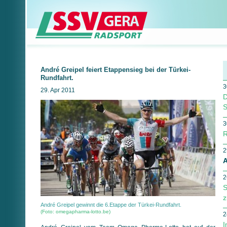
André Greipel feiert Etappensieg bei der Türkei-
Rundfahrt.
3
29. Apr 2011
D
S
3
R
2
A
2
S
z
André Greipel gewinnt die 6.Etappe der Türkei-Rundfahrt.
(Foto: omegapharma-lotto.be)
2
I