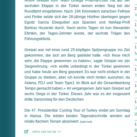
André Greipel vom Team Omega Pharma-Lotto hat auf der
sechsten Etappe in der Türkei seinen ersten Sieg bei der
2
Rundfahrt eingefahren. Nach 194 Kilometern zwischen Fethiye
V
und Finike setzte sich der 28-jährige Hürther überlegen gegen
Egoitz Garcia Etxeguibel aus Spanien und NetApp-Profi
1
Bartosz Huzarski durch. Nach sechs Tagen ist nun Alexander
M
Efimkin, der Tages-Zehnter wurde, der sechste Träger des
w
Führungstrikots.
1
Greipel war mit einer rund 25-köpfigen Spitzengruppe ins Ziel
M
gekommen, die sich am Berg gebildet hatte. «Ich freue mich
w
sehr, die Etappe gewonnen zu haben», sagte Greipel vor der
Siegerehrung. «Ich wollte unbedingt in der Türkei gewinnen
1
und habe heute am Berg gepokert. Es war nicht einfach in der
T
Gruppe zu bleiben, aber ich konnte mich hinten ausruhen, da
Astana, FDJ und Team Type1 im Blick auf die Gesamtwertung
1
Tempo gemacht haben.» Im vergangenen Jahr kam Greipel auf
A
sechs Siege in der Türkei. Dieses Jahr war es der insgesamt
dritte Saisonsieg für den Deutschen.
1
J
Die 47. Presidential Cycling Tour of Turkey endet am Sonntag
B
in Alanya. Die letzten beiden Tagesabschnitte werden auf
relativ flachem Terrain absolviert.
(rad-net)
1
B
siehe rad-net.de >>