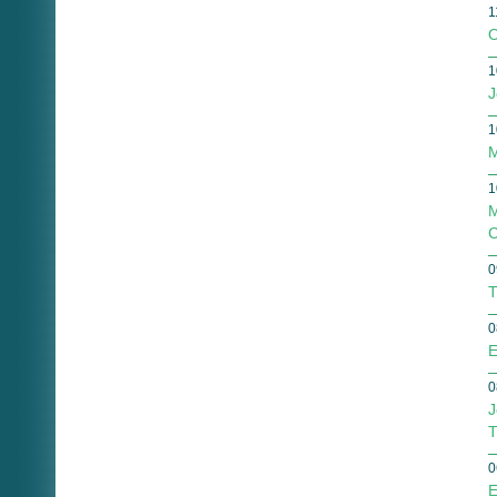
1
O
1
J
1
M
1
M
C
0
T
0
E
0
J
T
0
E