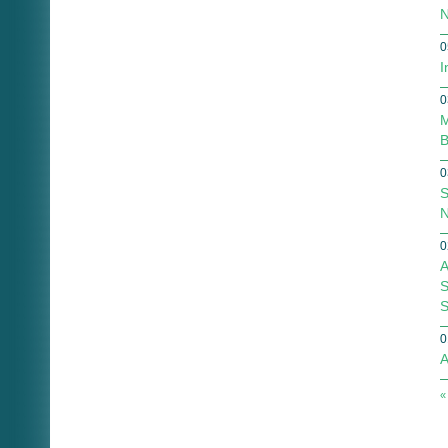
N
0
I
0
M
B
0
S
N
0
A
S
S
0
A
«