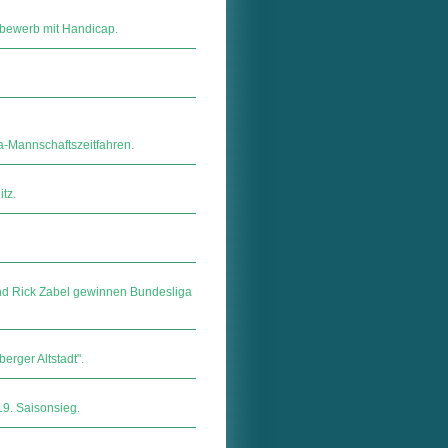
bewerb mit Handicap.
a-Mannschaftszeitfahren.
itz.
und Rick Zabel gewinnen Bundesliga
rger Altstadt".
 19. Saisonsieg.