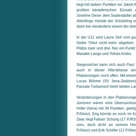
liegt mit sieben Punkten vor Jakob
großem kämpferischen Einsatz
Joseline Oeser dem Saalestädter ab
Allerdings müsste der Schützling v
dann bei mindestens einem der dre
In der U11 wird Laura Sell vom 
Gelbe Trikot nicht mehr abgeben
Plätze zwei und drei. Nur ein Punkt
Maraike Lange und Tobias Krebs.
Siegessicher kann sich auch Paul
auch in dieser Altersklasse si
Platzierungen noch offen. Mit einem
Lucas Böhme (SV Jena-Zwätzen)
Pascale Turbanisch beim letzten Lau
Veränderungen in den Platzierung
Junioren wären eine Überraschun
Höfer (Gera) mit 39 Punkten, gefol
P./Greiz). Eng könnte es noch im K
Zwar liegt Fabian Schurig (17 P,/R
vorn, doch dicht an seinem Hint
P./Greiz) und Erik Schiller (12 P./Ger