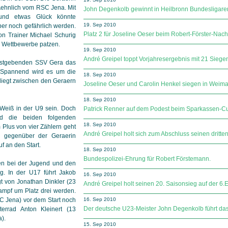
 Aehnlich vom RSC Jena. Mit
John Degenkolb gewinnt in Heilbronn Bundesligare
 und etwas Glück könnte
19. Sep 2010
er noch gefährlich werden.
Platz 2 für Joseline Oeser beim Robert-Förster-Na
on Trainer Michael Schurig
i Wettbewerbe patzen.
19. Sep 2010
André Greipel toppt Vorjahresergebnis mit 21 Siege
gastgebenden SSV Gera das
. Spannend wird es um die
18. Sep 2010
 liegt zwischen den Geraern
Joseline Oeser und Carolin Henkel siegen in Weima
18. Sep 2010
 Weiß in der U9 sein. Doch
Patrick Renner auf dem Podest beim Sparkassen-C
nd die beiden folgenden
18. Sep 2010
 Plus von vier Zählern geht
André Greipel holt sich zum Abschluss seinen dritte
 gegenüber der Geraerin
f an den Start.
18. Sep 2010
Bundespolizei-Ehrung für Robert Förstemann.
en bei der Jugend und den
g. In der U17 führt Jakob
16. Sep 2010
gt von Jonathan Dinkler (23
André Greipel holt seinen 20. Saisonsieg auf der 6.E
ampf um Platz drei werden.
SC Jena) vor dem Start noch
16. Sep 2010
Der deutsche U23-Meister John Degenkolb führt da
errad Anton Kleinert (13
a).
15. Sep 2010