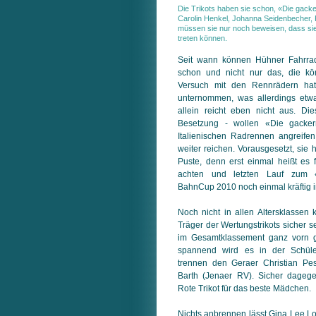
Die Trikots haben sie schon, «Die gack
Carolin Henkel, Johanna Seidenbecher, P
müssen sie nur noch beweisen, dass sie 
treten können.
Seit wann können Hühner Fahrra
schon und nicht nur das, die k
Versuch mit den Rennrädern hat
unternommen, was allerdings etw
allein reicht eben nicht aus. D
Besetzung - wollen «Die gack
Italienischen Radrennen angreifen.
weiter reichen. Vorausgesetzt, sie
Puste, denn erst einmal heißt es 
achten und letzten Lauf zum 
BahnCup 2010 noch einmal kräftig in
Noch nicht in allen Altersklassen 
Träger der Wertungstrikots sicher 
im Gesamtklassement ganz vorn g
spannend wird es in der Schüle
trennen den Geraer Christian P
Barth (Jenaer RV). Sicher dageg
Rote Trikot für das beste Mädchen.
Nichts anbrennen lässt Gina Lee Lo