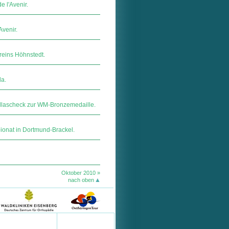
 l'Avenir.
Avenir.
reins Höhnstedt.
da.
ollascheck zur WM-Bronzemedaille.
ionat in Dortmund-Brackel.
Oktober 2010 »
nach oben