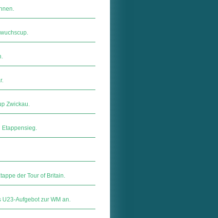
nnen.
chwuchscup.
n.
r.
up Zwickau.
n Etappensieg.
tappe der Tour of Britain.
s U23-Aufgebot zur WM an.