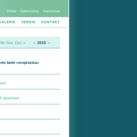
Home
Datenschutz
Impressum
GALERIE
VEREIN
KONTAKT
»
«
»
Okt
Nov
Dez
2010
kots beim «eropräzisa»
hren.
h absolviert.