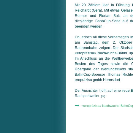
Mit 20 Zählern klar in Führung
Reichardt (Gera). Mit etwas Gelass
Renner und Florian Butz an d
diesjährige BahnCup-Serie auf d
beenden werden.
Ob jedoch all diese Vorhersagen in
am Samstag, dem 2. Oktober
Radrennbahn zeigen. Der Startsc
«eropräzisa» Nachwuchs-BahnCup 
Im Anschluss an die Wettbewerbe
Besten des Tages sowie die G
Übergabe der Wertungstrikots st
BahnCup-Sponsor Thomas Richter 
eropräzisa gmbh Hermsdorf.
Der Ausrichter hofft auf eine rege
Radsportwetter.
(rs)
«eropräzisa» Nachwuchs-BahnCu