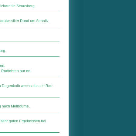
ichardt in Strausberg.
adklassiker Rund um Sebnitz.
urg.
en.
i Radfahren pur an.
John Degenkolb wechselt nach Rad-
g nach Melbourne.
 sehr guten Ergebnissen bei