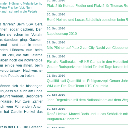
26. Sep 2010
ernden Hühner»: Melanie Lenk,
Platz 2 für Konrad Fiedler und Platz 5 für Thomas Re
etra Franke (vl.). Nun
auch schnell in die Pedale
26. Sep 2010
René Heinze und Lucas Schädlich bestehen beim R
d fahren? Beim SSV Gera
26. Sep 2010
önnen sogar gackern. Den
Napoleoncup 2010
ten sie schon im Vorjahr
as daneben ging. Gackern
24. Sep 2010
iesmal - und das in neuer
Nils Plötner auf Platz 2 zur City-Nacht von Cloppenb
ernden Hühner» nun beim
 Ihr Ziel, die rote Laterne
22. Sep 2010
 haben noch die notwendige
Für alle Radfreaks – «BIKE-Camp» in den Herbstferi
für einige von ihnen, beim
Geraer Radsportverein bietet für drei Tage kostenfre
«eropräzisa» Nachwuchs-
 die Pedale zu treten.
21. Sep 2010
Qualität statt Quantität als Erfolgsrezept. Geraer 
können sich die bisherigen
WM zum Pro-Tour Team HTC-Columbia.
sein, dass sie auch am Ende
20. Sep 2010
eführt werden. Besonders
John Degenkolb mit dem Nationalteam auf dem We
rklasse. Nur zwei Zähler
esch vom Führenden Anton
19. Sep 2010
en hat Carolin Henkel das
René Heinze, Marcel Barth und Lucas Schädlich mit
Bulgarien-Rundfahrt.
rz in der U13. Die Geraerin
19. Sep 2010