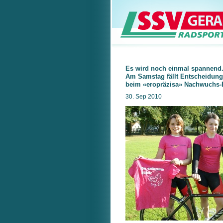
Es wird noch einmal spannend
Am Samstag fällt Entscheidung
beim «eropräzisa» Nachwuchs-
30. Sep 2010