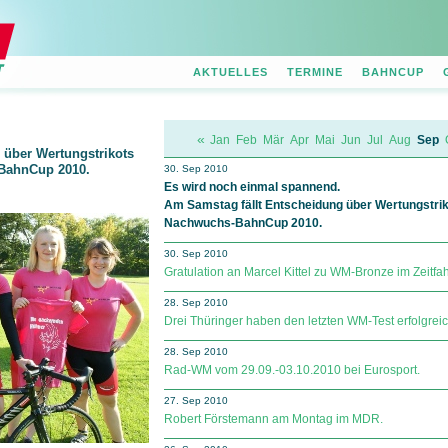
AKTUELLES
TERMINE
BAHNCUP
.
«
Jan
Feb
Mär
Apr
Mai
Jun
Jul
Aug
Sep
 über Wertungstrikots
BahnCup 2010.
30. Sep 2010
Es wird noch einmal spannend.
Am Samstag fällt Entscheidung über Wertungstri
Nachwuchs-BahnCup 2010.
30. Sep 2010
Gratulation an Marcel Kittel zu WM-Bronze im Zeitfa
28. Sep 2010
Drei Thüringer haben den letzten WM-Test erfolgreic
28. Sep 2010
Rad-WM vom 29.09.-03.10.2010 bei Eurosport.
27. Sep 2010
Robert Förstemann am Montag im MDR.