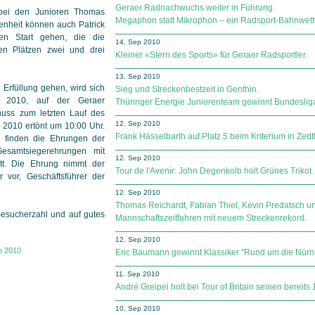
Geraer Radnachwuchs weiter in Führung.
 bei den Junioren Thomas
Megaphon statt Mikrophon – ein Radsport-Bahnwett
enheit können auch Patrick
en Start gehen, die die
14. Sep 2010
en Plätzen zwei und drei
Kleiner «Stern des Sports» für Geraer Radsportler.
13. Sep 2010
 Erfüllung gehen, wird sich
Sieg und Streckenbestzeit in Genthin.
 2010, auf der Geraer
Thüringer Energie Juniorenteam gewinnt Bundeslig
huss zum letzten Lauf des
12. Sep 2010
2010 ertönt um 10:00 Uhr.
Frank Hässelbarth auf Platz 5 beim Kriterium in Zedtl
 finden die Ehrungen der
esamtsiegerehrungen mit
12. Sep 2010
att. Die Ehrung nimmt der
Tour de l'Avenir: John Degenkolb holt Grünes Trikot.
vor, Geschäftsführer der
12. Sep 2010
Thomas Reichardt, Fabian Thiel, Kevin Predatsch 
 Besucherzahl und auf gutes
Mannschaftszeitfahren mit neuem Streckenrekord.
12. Sep 2010
p 2010
Eric Baumann gewinnt Klassiker "Rund um die Nürnbe
11. Sep 2010
André Greipel holt bei Tour of Britain seinen bereits
10. Sep 2010