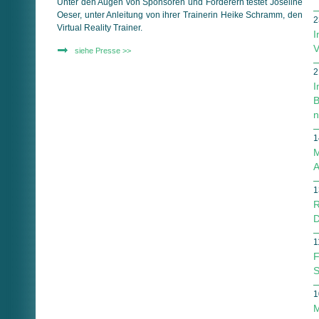
Unter den Augen von Sponsoren und Förderern testet Joseline
Oeser, unter Anleitung von ihrer Trainerin Heike Schramm, den
2
Virtual Reality Trainer.
I
V
siehe Presse >>
2
I
B
n
1
M
A
1
R
D
1
F
S
1
M