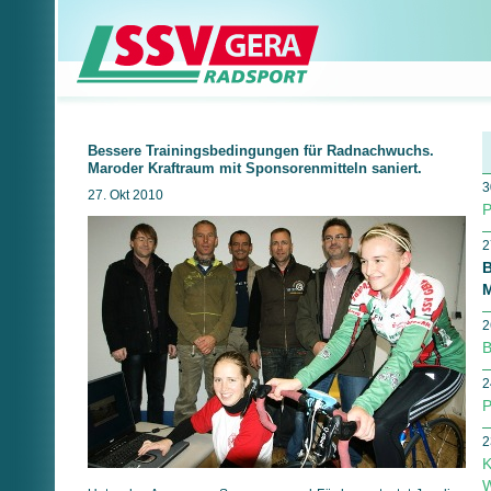
Bessere Trainingsbedingungen für Radnachwuchs.
Maroder Kraftraum mit Sponsorenmitteln saniert.
3
27. Okt 2010
P
2
B
M
2
B
2
P
2
K
W