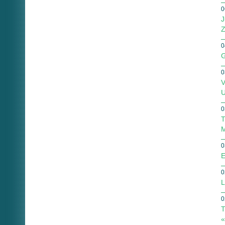
0
J
Z
0
G
0
V
U
0
T
M
0
E
0
L
0
T
«