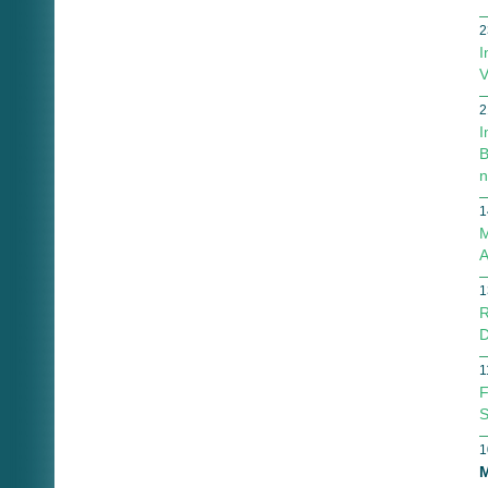
2
I
V
2
I
B
n
1
M
A
1
R
D
1
F
S
1
M