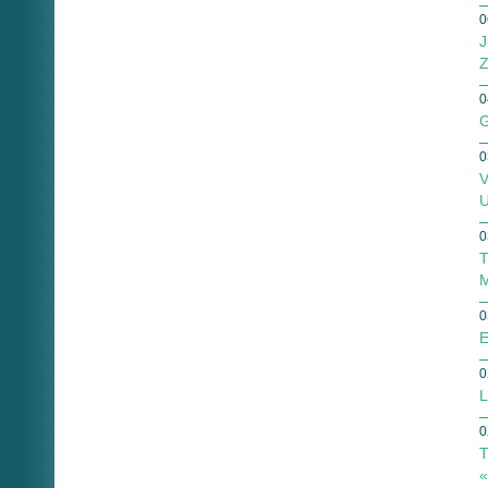
0
J
Z
0
G
0
V
U
0
T
M
0
E
0
L
0
T
«