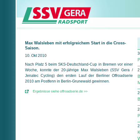
Max Walsleben mit erfolgreichem Start in die Cross-
Saison.
3
10. Okt 2010
P
Nach Platz 5 beim SKS-Deutschland-Cup in Bremen vor einer
Woche, konnte der 20-jährige Max Walsleben (SSV Gera /
2
Jenatec Cycling) den ersten Lauf der Berliner Offroadserie
B
2010 am Postfenn in Berlin-Grunewald gewinnen.
M
Ergebnisse siehe offroadserie.de >>
2
B
2
P
2
K
W