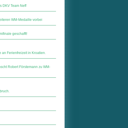
rs DKV Team Neff
weiteren WM-Medaille vorbei
ifinale geschafft!
an Ferienfreizeit in Kroatien.
nscht Robert Förstemann zu WM-
bruch.