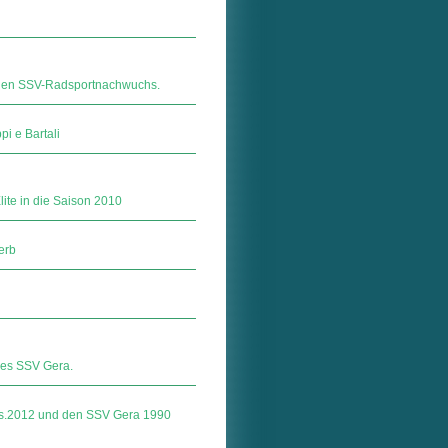
ichen SSV-Radsportnachwuchs.
i e Bartali
ite in die Saison 2010
erb
 des SSV Gera.
gas.2012 und den SSV Gera 1990