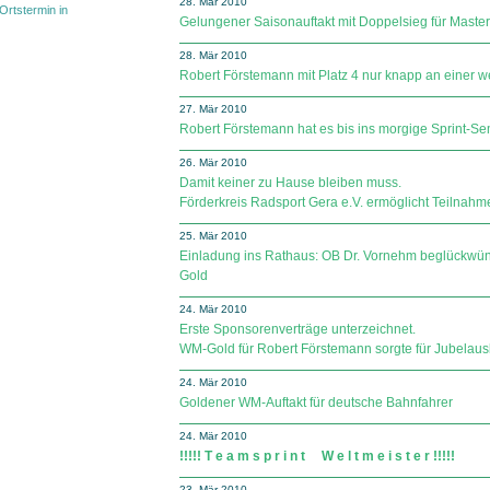
28. Mär 2010
Ortstermin in
Gelungener Saisonauftakt mit Doppelsieg für Maste
28. Mär 2010
Robert Förstemann mit Platz 4 nur knapp an einer 
27. Mär 2010
Robert Förstemann hat es bis ins morgige Sprint-Sem
26. Mär 2010
Damit keiner zu Hause bleiben muss.
Förderkreis Radsport Gera e.V. ermöglicht Teilnahme 
25. Mär 2010
Einladung ins Rathaus: OB Dr. Vornehm beglückwü
Gold
24. Mär 2010
Erste Sponsorenverträge unterzeichnet.
WM-Gold für Robert Förstemann sorgte für Jubelaus
24. Mär 2010
Goldener WM-Auftakt für deutsche Bahnfahrer
24. Mär 2010
!!!!! T e a m s p r i n t W e l t m e i s t e r !!!!!
23. Mär 2010