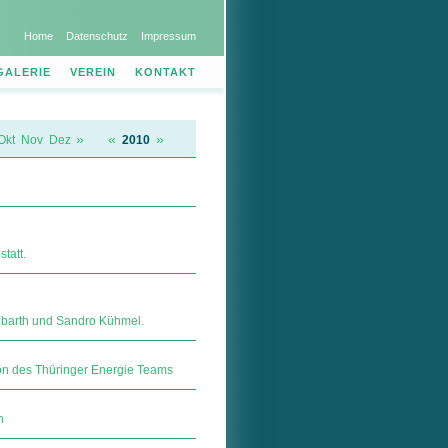
Home
Datenschutz
Impressum
GALERIE
VEREIN
KONTAKT
»
«
»
Okt
Nov
Dez
2010
tatt.
lbarth und Sandro Kühmel.
ion des Thüringer Energie Teams
n