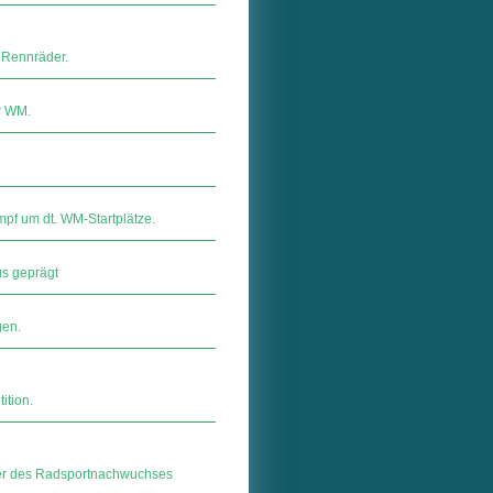
t Rennräder.
r WM.
mpf um dt. WM-Startplätze.
s geprägt
gen.
ition.
erer des Radsportnachwuchses