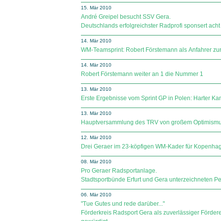
15. Mär 2010
André Greipel besucht SSV Gera.
Deutschlands erfolgreichster Radprofi sponsert ach
14. Mär 2010
WM-Teamsprint: Robert Förstemann als Anfahrer zu
14. Mär 2010
Robert Förstemann weiter an 1 die Nummer 1
13. Mär 2010
Erste Ergebnisse vom Sprint GP in Polen: Harter Ka
13. Mär 2010
Hauptversammlung des TRV von großem Optimismu
12. Mär 2010
Drei Geraer im 23-köpfigen WM-Kader für Kopenha
08. Mär 2010
Pro Geraer Radsportanlage.
Stadtsportbünde Erfurt und Gera unterzeichneten Pet
06. Mär 2010
"Tue Gutes und rede darüber..."
Förderkreis Radsport Gera als zuverlässiger Förd