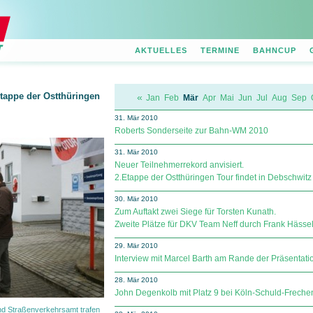
AKTUELLES
TERMINE
BAHNCUP
Etappe der Ostthüringen
«
Jan
Feb
Mär
Apr
Mai
Jun
Jul
Aug
Sep
31. Mär 2010
Roberts Sonderseite zur Bahn-WM 2010
31. Mär 2010
Neuer Teilnehmerrekord anvisiert.
2.Etappe der Ostthüringen Tour findet in Debschwitz s
30. Mär 2010
Zum Auftakt zwei Siege für Torsten Kunath.
Zweite Plätze für DKV Team Neff durch Frank Hässe
29. Mär 2010
Interview mit Marcel Barth am Rande der Präsentat
28. Mär 2010
John Degenkolb mit Platz 9 bei Köln-Schuld-Freche
d Straßenverkehrsamt trafen