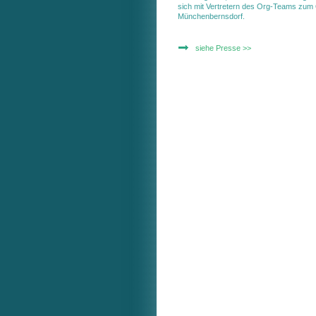
sich mit Vertretern des Org-Teams zum 
Münchenbernsdorf.
siehe Presse >>