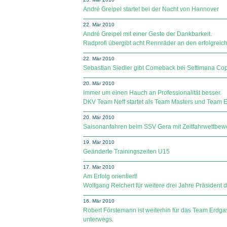
André Greipel startet bei der Nacht von Hannover
22. Mär 2010
André Greipel mit einer Geste der Dankbarkeit.
Radprofi übergibt acht Rennräder an den erfolgre
22. Mär 2010
Sebastian Siedler gibt Comeback bei Settimana Copp
20. Mär 2010
Immer um einen Hauch an Professionalität besser.
DKV Team Neff startet als Team Masters und Team El
20. Mär 2010
Saisonanfahren beim SSV Gera mit Zeitfahrwettbew
19. Mär 2010
Geänderte Trainingszeiten U15
17. Mär 2010
Am Erfolg orientiert!
Wolfgang Reichert für weitere drei Jahre Präsident
16. Mär 2010
Robert Förstemann ist weiterhin für das Team Erd
unterwegs.