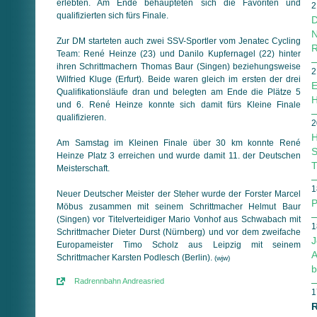
erlebten. Am Ende behaupteten sich die Favoriten und
2
qualifizierten sich fürs Finale.
D
N
Zur DM starteten auch zwei SSV-Sportler vom Jenatec Cycling
R
Team: René Heinze (23) und Danilo Kupfernagel (22) hinter
ihren Schrittmachern Thomas Baur (Singen) beziehungsweise
2
Wilfried Kluge (Erfurt). Beide waren gleich im ersten der drei
E
Qualifikationsläufe dran und belegten am Ende die Plätze 5
H
und 6. René Heinze konnte sich damit fürs Kleine Finale
qualifizieren.
2
H
Am Samstag im Kleinen Finale über 30 km konnte René
S
Heinze Platz 3 erreichen und wurde damit 11. der Deutschen
T
Meisterschaft.
1
Neuer Deutscher Meister der Steher wurde der Forster Marcel
P
Möbus zusammen mit seinem Schrittmacher Helmut Baur
(Singen) vor Titelverteidiger Mario Vonhof aus Schwabach mit
1
Schrittmacher Dieter Durst (Nürnberg) und vor dem zweifache
J
Europameister Timo Scholz aus Leipzig mit seinem
A
Schrittmacher Karsten Podlesch (Berlin).
(wjw)
b
Radrennbahn Andreasried
1
R