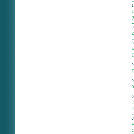
1
E
(
0
Z
0
V
D
0
D
0
0
0
J
J
0
P
C