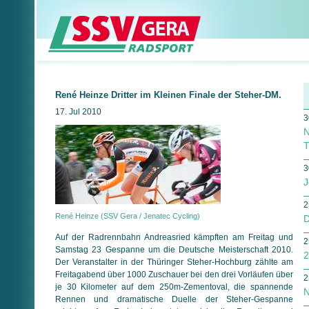
René Heinze Dritter im Kleinen Finale der Steher-DM.
17. Jul 2010
3
N
T
3
J
2
René Heinze (SSV Gera / Jenatec Cycling)
D
Auf der Radrennbahn Andreasried kämpften am Freitag und
2
Samstag 23 Gespanne um die Deutsche Meisterschaft 2010.
2
Der Veranstalter in der Thüringer Steher-Hochburg zählte am
Freitagabend über 1000 Zuschauer bei den drei Vorläufen über
2
je 30 Kilometer auf dem 250m-Zementoval, die spannende
N
Rennen und dramatische Duelle der Steher-Gespanne