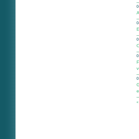
0
A
0
E
0
O
0
F
v
0
G
e
«