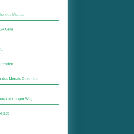
tler des Monats
SSV Gera
5.
 beenden
er des Monats Dezember
 noch ein langer Weg.
pstadt
.