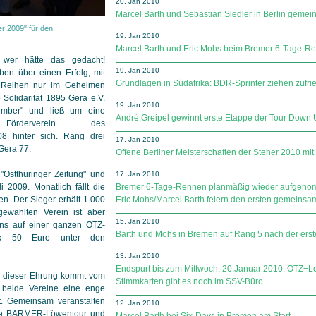
20. Jan 2010
Marcel Barth und Sebastian Siedler in Berlin gemei
r 2009" für den
19. Jan 2010
Marcel Barth und Eric Mohs beim Bremer 6-Tage-Re
, wer hätte das gedacht!
19. Jan 2010
ben über einen Erfolg, mit
Grundlagen in Südafrika: BDR-Sprinter ziehen zufri
 Reihen nur im Geheimen
 Solidarität 1895 Gera e.V.
19. Jan 2010
ember" und ließ um eine
André Greipel gewinnt erste Etappe der Tour Down
örderverein des
 hinter sich. Rang drei
17. Jan 2010
Gera 77.
Offene Berliner Meisterschaften der Steher 2010 mit
"Ostthüringer Zeitung" und
17. Jan 2010
 2009. Monatlich fällt die
Bremer 6-Tage-Rennen planmäßig wieder aufgeno
n. Der Sieger erhält 1.000
Eric Mohs/Marcel Barth feiern den ersten gemeinsam
ewählten Verein ist aber
15. Jan 2010
ins auf einer ganzen OTZ-
Barth und Mohs in Bremen auf Rang 5 nach der erst
 x 50 Euro unter den
.
13. Jan 2010
Endspurt bis zum Mittwoch, 20.Januar 2010: OTZ−L
 dieser Ehrung kommt vom
Stimmkarten gibt es noch im SSV-Büro.
 beide Vereine eine enge
. Gemeinsam veranstalten
12. Jan 2010
die BARMER-Löwentour und