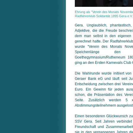
Ehrung als "Verein des Monats Novembe
Radfahrerklub Solidarität 1895 Gera e.V.
Gera. Unglaublich, phantastisch
Adjektive, die die Freude beschrei
dem man selbst in den eigenen
gerechnet hatte. Der Radfahrerklub
wurde "Verein des Monats Nov
Speichenlänge den F
Goethegymnasium/Rutheneum 1808
ging an den Ersten Karnevals Club 
Die Wahlrunde wurde initiiert von 
Geraer Bank eG und läuft seit Juli
Entscheidung zwischen drei Vereine
Euro. Ein Gewinn für jeden ausg
schon, die Präsentation des Vere
Seite. Zusätzlich werden 5
Abstimmungsteilnehmern ausgelost
Einen besonderen Glückwunsch zu
SSV Gera. Seit Jahren verbindet
Freundschaft und Zusammenarbeit
sie in den vergangenen Jahren 