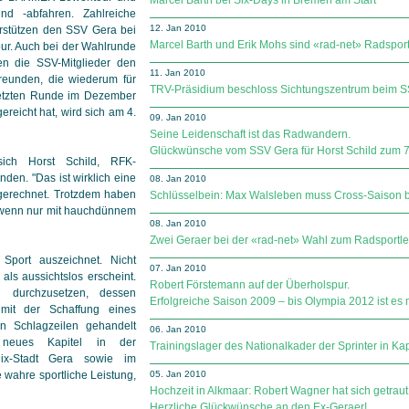
Marcel Barth bei Six-Days in Bremen am Start
nd -abfahren. Zahlreiche
12. Jan 2010
erstützen den SSV Gera bei
Marcel Barth und Erik Mohs sind «rad-net» Radspor
our. Auch bei der Wahlrunde
en die SSV-Mitglieder den
11. Jan 2010
freunden, die wiederum für
TRV-Präsidium beschloss Sichtungszentrum beim 
letzten Runde im Dezember
reicht hat, wird sich am 4.
09. Jan 2010
Seine Leidenschaft ist das Radwandern.
Glückwünsche vom SSV Gera für Horst Schild zum 7
sich Horst Schild, RFK-
nden. "Das ist wirklich eine
08. Jan 2010
 gerechnet. Trotzdem haben
Schlüsselbein: Max Walsleben muss Cross-Saison
 wenn nur mit hauchdünnem
08. Jan 2010
Zwei Geraer bei der «rad-net» Wahl zum Radsportl
port auszeichnet. Nicht
07. Jan 2010
als aussichtslos erscheint.
Robert Förstemann auf der Überholspur.
n durchzusetzen, dessen
Erfolgreiche Saison 2009 – bis Olympia 2012 ist es
it der Schaffung eines
 Schlagzeilen gehandelt
06. Jan 2010
neues Kapitel in der
Trainingslager des Nationalkader der Sprinter in Ka
Dix-Stadt Gera sowie im
e wahre sportliche Leistung,
05. Jan 2010
Hochzeit in Alkmaar: Robert Wagner hat sich getraut
Herzliche Glückwünsche an den Ex-Geraer!