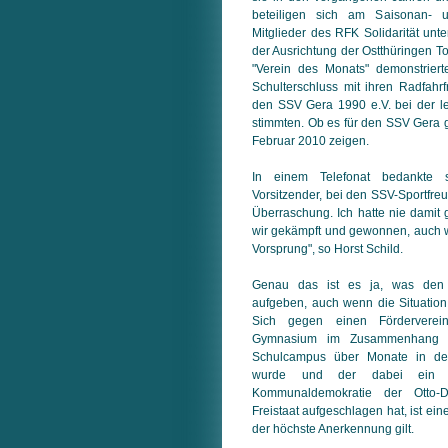
beteiligen sich am Saisonan- u
Mitglieder des RFK Solidarität unt
der Ausrichtung der Ostthüringen T
"Verein des Monats" demonstriert
Schulterschluss mit ihren Radfahr
den SSV Gera 1990 e.V. bei der 
stimmten. Ob es für den SSV Gera ge
Februar 2010 zeigen.
In einem Telefonat bedankte 
Vorsitzender, bei den SSV-Sportfreu
Überraschung. Ich hatte nie damit
wir gekämpft und gewonnen, auch
Vorsprung", so Horst Schild.
Genau das ist es ja, was den S
aufgeben, auch wenn die Situation 
Sich gegen einen Förderverei
Gymnasium im Zusammenhang m
Schulcampus über Monate in den
wurde und der dabei ein 
Kommunaldemokratie der Otto-
Freistaat aufgeschlagen hat, ist ein
der höchste Anerkennung gilt.