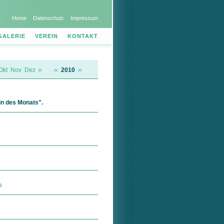
Home
Datenschutz
Impressum
GALERIE
VEREIN
KONTAKT
»
«
»
Okt
Nov
Dez
2010
n des Monats".
a