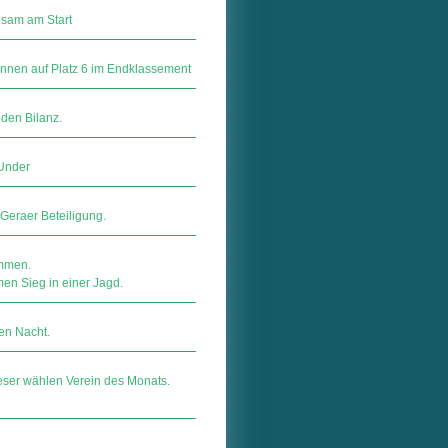
nsam am Start
nnen auf Platz 6 im Endklassement
eden Bilanz.
 Under
 Geraer Beteiligung.
mmen.
en Sieg in einer Jagd.
en Nacht.
eser wählen Verein des Monats.