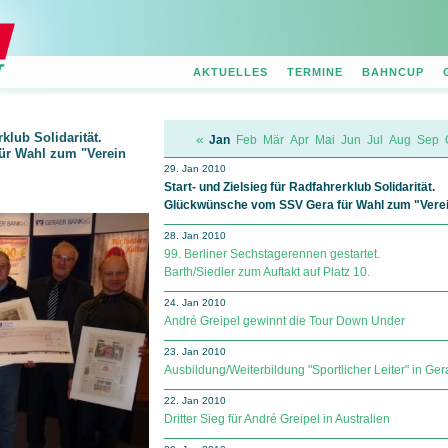
AKTUELLES
TERMINE
BAHNCUP
rklub Solidarität.
«
Jan
Feb
Mär
Apr
Mai
Jun
Jul
Aug
Sep
r Wahl zum "Verein
29. Jan 2010
Start- und Zielsieg für Radfahrerklub Solidarität.
Glückwünsche vom SSV Gera für Wahl zum "Verei
28. Jan 2010
99. Berliner Sechstagerennen gestartet.
Barth/Siedler zum Auftakt auf Platz 10.
24. Jan 2010
André Greipel gewinnt die Tour Down Under
23. Jan 2010
Ausbildung/Weiterbildung "Sportlicher Leiter" in Ger
22. Jan 2010
Dritter Sieg für André Greipel in Australien