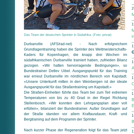
2
M
1
M
Das Team der deutschen Sprinter in Südafrika. (Foto: privat)
i
Durbanville (AFS/rad-net) - Nach erfolgreichem
1
Grundlagentraining haben die Sprinter des Weltmeisterschafts-
G
Kaders für Kopenhagen, die knapp drei Wochen im
südafrikanischen Durbanville trainiert haben, zufrieden Bilanz
1
gezogen. «Wir hatten hervorragende Bedingungen», so
A
Bundestrainer Detlev Uibel. Ausgangspunkt für das Training
war erneut Durbanville im nördlichen Bereich von Kapstadt.
1
«Unsere Unterkunft mitten in den Weinbergen ist der ideale
O
Ausgangspunkt für das Straßentraining um Kapstadt.»
Die Straßen-Einheiten führte das Team bei zum Teil extremen
1
Temperaturen von bis zu 40 Grad in der Regel Richtung
B
Stellenbosch. «Wir konnten den Lehrgangsplan aber voll
E
erfüllen», bilanziert der Bundestrainer. Außer Grundlagen auf
der Straße standen vor allem Kraftausdauer, Kraft- und
1
Bergtraining auf dem Programm der Sprinter.
B
Nach kurzer Phase der Regeneration folgt für das Team jetzt
1