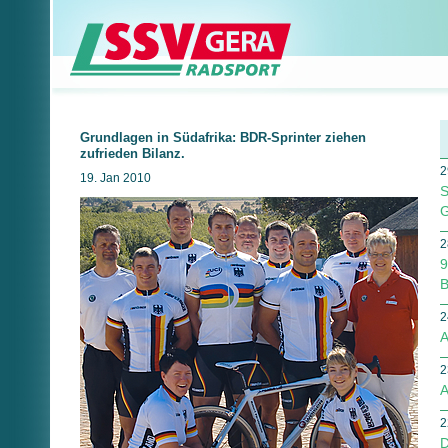
Grundlagen in Südafrika: BDR-Sprinter ziehen
zufrieden Bilanz.
2
19. Jan 2010
S
G
2
9
B
2
A
2
A
2
D