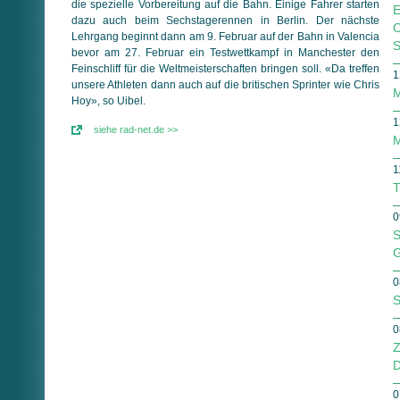
die spezielle Vorbereitung auf die Bahn. Einige Fahrer starten
E
dazu auch beim Sechstagerennen in Berlin. Der nächste
O
Lehrgang beginnt dann am 9. Februar auf der Bahn in Valencia
S
bevor am 27. Februar ein Testwettkampf in Manchester den
Feinschliff für die Weltmeisterschaften bringen soll. «Da treffen
1
unsere Athleten dann auch auf die britischen Sprinter wie Chris
M
Hoy», so Uibel.
1
siehe rad-net.de >>
M
1
T
0
S
G
0
S
0
Z
0