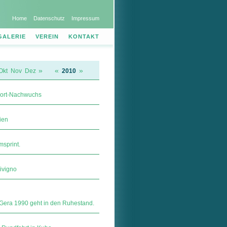
Home
Datenschutz
Impressum
GALERIE
VEREIN
KONTAKT
»
«
»
Okt
Nov
Dez
2010
sport-Nachwuchs
ien
msprint.
ivigno
 Gera 1990 geht in den Ruhestand.