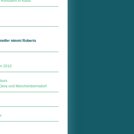
Rundfahrt in Kuba.
ennifer nimmt Roberts
son 2010
nkurs
 in Gera und Münchenbernsdorf.
e