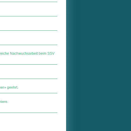
olgreiche Nachwuchsarbeit beim SSV
er» geehrt.
iere.