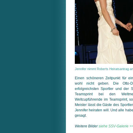
Jennifer nimmt Roberts Heiratsantrag an
Einen schöneren Zeitpunkt für ei
wohl nicht geben. Die Otto-D
erfolgreichsten Sportler und der 
Teamsprint bei den Weltmei
Weltcupführende im Teamsprint, s
Meister lässt die Gäste des Sportle
Jennifer heiraten will. Und alle ha
gesagt.
Weitere Bilder
siehe SSV-Galerie >