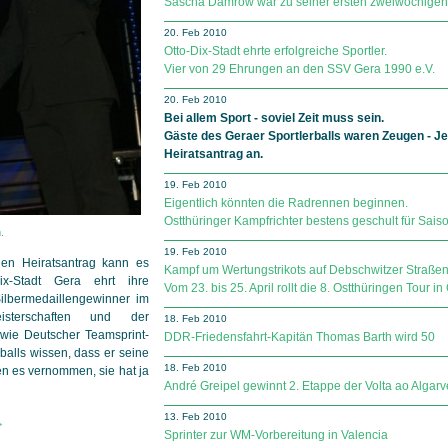
Sascha Damrow war zu seiner ersten zweiwöchigen 
20. Feb 2010
Otto-Dix-Stadt ehrte erfolgreiche Sportler.
Vier von 29 Ehrungen an den SSV Gera 1990 e.V.
20. Feb 2010
Bei allem Sport - soviel Zeit muss sein.
Gäste des Geraer Sportlerballs waren Zeugen - J
Heiratsantrag an.
19. Feb 2010
Eigentlich könnten die Radrennen beginnen.
Ostthüringer Kampfrichter bestens geschult für Sai
.
19. Feb 2010
nen Heiratsantrag kann es
Kampf um Wertungstrikots auf Debschwitzer Straße
ix-Stadt Gera ehrt ihre
Vom 23. bis 25. April rollt die 8. Ostthüringen Tour
Silbermedaillengewinner im
sterschaften und der
18. Feb 2010
owie Deutscher Teamsprint-
DDR-Friedensfahrt-Kapitän Thomas Barth wird 50
rballs wissen, dass er seine
18. Feb 2010
ben es vernommen, sie hat ja
André Greipel gewinnt 2. Etappe der Volta ao Algarv
13. Feb 2010
>
Sprinter zur WM-Vorbereitung in Valencia