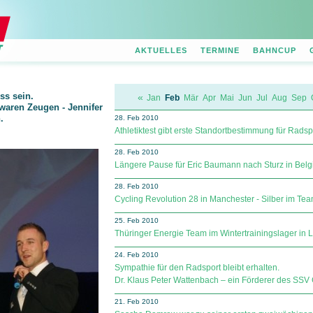
AKTUELLES
TERMINE
BAHNCUP
ss sein.
«
Jan
Feb
Mär
Apr
Mai
Jun
Jul
Aug
Sep
 waren Zeugen - Jennifer
.
28. Feb 2010
Athletiktest gibt erste Standortbestimmung für Rad
28. Feb 2010
Längere Pause für Eric Baumann nach Sturz in Belg
28. Feb 2010
Cycling Revolution 28 in Manchester - Silber im Tea
25. Feb 2010
Thüringer Energie Team im Wintertrainingslager in L
24. Feb 2010
Sympathie für den Radsport bleibt erhalten.
Dr. Klaus Peter Wattenbach – ein Förderer des SSV
21. Feb 2010