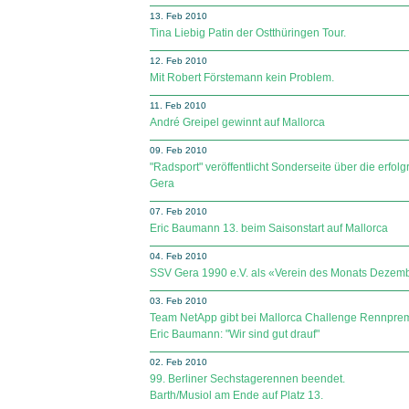
13. Feb 2010
Tina Liebig Patin der Ostthüringen Tour.
12. Feb 2010
Mit Robert Förstemann kein Problem.
11. Feb 2010
André Greipel gewinnt auf Mallorca
09. Feb 2010
"Radsport" veröffentlicht Sonderseite über die erf
Gera
07. Feb 2010
Eric Baumann 13. beim Saisonstart auf Mallorca
04. Feb 2010
SSV Gera 1990 e.V. als «Verein des Monats Dezemb
03. Feb 2010
Team NetApp gibt bei Mallorca Challenge Rennprem
Eric Baumann: "Wir sind gut drauf"
02. Feb 2010
99. Berliner Sechstagerennen beendet.
Barth/Musiol am Ende auf Platz 13.