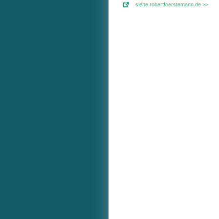
siehe robertfoerstemann.de >>