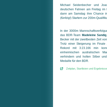
Michael Seidenbecher und Joach
deutschen Fahnen am Freitag im 
dann am Samstag ihre Chance im 
(fünfzig!) Startern zur 200m-Qualifik
In der 3000m Mannschaftsverfolgu
das BDR-Team
Madeleine Sandig
Becker mit der zweitbesten Zeit vo
Trotz einer Steigerung im Final
Rekord mit 3:23.166 min kon
einheimischen australischen Man
verhindern und holten Silber und
Medaille für den BDR.
Zeitplan, Startlisten und Ergebnisse