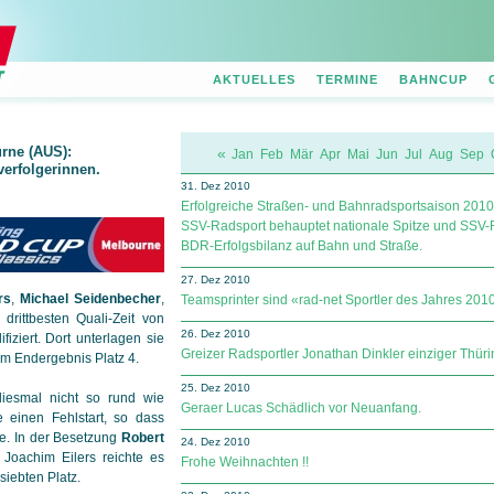
AKTUELLES
TERMINE
BAHNCUP
rne (AUS):
«
Jan
Feb
Mär
Apr
Mai
Jun
Jul
Aug
Sep
verfolgerinnen.
31. Dez 2010
Erfolgreiche Straßen- und Bahnradsportsaison 2010
SSV-Radsport behauptet nationale Spitze und SSV-
BDR-Erfolgsbilanz auf Bahn und Straße.
27. Dez 2010
rs
,
Michael Seidenbecher
,
Teamsprinter sind «rad-net Sportler des Jahres 201
drittbesten Quali-Zeit von
26. Dez 2010
fiziert. Dort unterlagen sie
Greizer Radsportler Jonathan Dinkler einziger Thü
m Endergebnis Platz 4.
25. Dez 2010
iesmal nicht so rund wie
Geraer Lucas Schädlich vor Neuanfang.
e einen Fehlstart, so dass
. In der Besetzung
Robert
24. Dez 2010
Joachim Eilers reichte es
Frohe Weihnachten !!
siebten Platz.