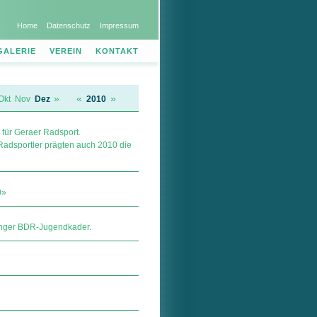
Home
Datenschutz
Impressum
GALERIE
VEREIN
KONTAKT
»
«
»
Okt
Nov
Dez
2010
 für Geraer Radsport.
Radsportler prägten auch 2010 die
0»
ringer BDR-Jugendkader.