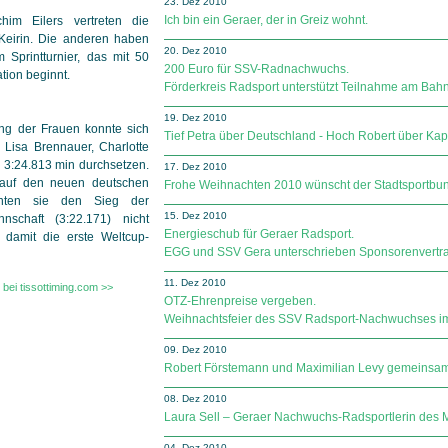
23. Dez 2010
Ich bin ein Geraer, der in Greiz wohnt.
im Eilers vertreten die
Keirin. Die anderen haben
20. Dez 2010
Sprintturnier, das mit 50
200 Euro für SSV-Radnachwuchs.
ation beginnt.
Förderkreis Radsport unterstützt Teilnahme am Bah
19. Dez 2010
ng der Frauen konnte sich
Tief Petra über Deutschland - Hoch Robert über Kap
, Lisa Brennauer, Charlotte
n 3:24.813 min durchsetzen.
17. Dez 2010
e auf den neuen deutschen
Frohe Weihnachten 2010 wünscht der Stadtsportbu
nten sie den Sieg der
15. Dez 2010
nschaft (3:22.171) nicht
Energieschub für Geraer Radsport.
 damit die erste Weltcup-
EGG und SSV Gera unterschrieben Sponsorenvertra
11. Dez 2010
 bei tissottiming.com >>
OTZ-Ehrenpreise vergeben.
Weihnachtsfeier des SSV Radsport-Nachwuchses im
09. Dez 2010
Robert Förstemann und Maximilian Levy gemeins
08. Dez 2010
Laura Sell – Geraer Nachwuchs-Radsportlerin des 
04. Dez 2010