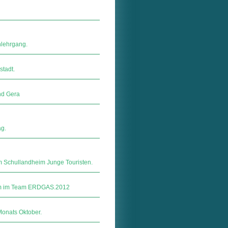
nlehrgang.
stadt.
nd Gera
g.
 Schullandheim Junge Touristen.
am im Team ERDGAS.2012
Monats Oktober.