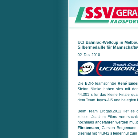
UCI Bahnrad-Weltcup in Melbou
Silbermedaille für Mannschafts
02. Dez 2010
Die BDR-Teamsprinter
René Ende
Stefan Nimke haben sich mit der 
44.301 s für das kleine Finale quali
dem Team Jayco-AIS und belegten i
Beim Team Erdgas.2012 lief es d
zuletzt. Joachim Eilers verursacht
nochmals angefahren werden mußte
Förstemann
, Carsten Bergemann, 
diesmal mit 44.842 s leider nur zum 