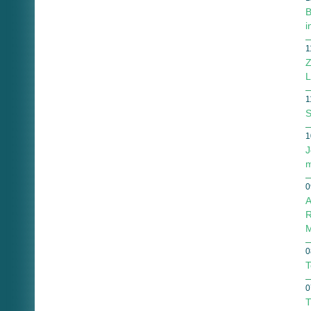
B
i
1
Z
L
1
S
1
J
m
0
A
R
M
0
T
0
T