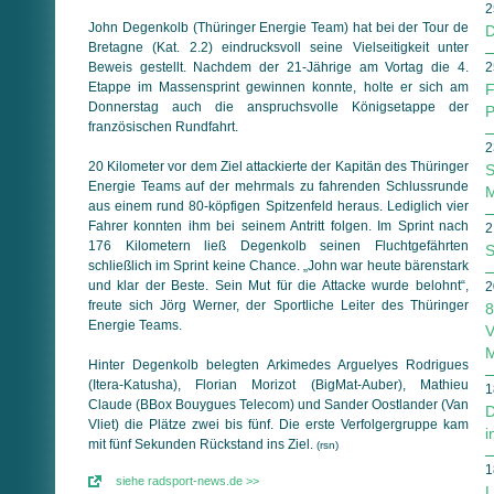
2
John Degenkolb (Thüringer Energie Team) hat bei der Tour de
D
Bretagne (Kat. 2.2) eindrucksvoll seine Vielseitigkeit unter
Beweis gestellt. Nachdem der 21-Jährige am Vortag die 4.
2
Etappe im Massensprint gewinnen konnte, holte er sich am
F
Donnerstag auch die anspruchsvolle Königsetappe der
P
französischen Rundfahrt.
2
20 Kilometer vor dem Ziel attackierte der Kapitän des Thüringer
S
Energie Teams auf der mehrmals zu fahrenden Schlussrunde
M
aus einem rund 80-köpfigen Spitzenfeld heraus. Lediglich vier
Fahrer konnten ihm bei seinem Antritt folgen. Im Sprint nach
2
176 Kilometern ließ Degenkolb seinen Fluchtgefährten
S
schließlich im Sprint keine Chance. „John war heute bärenstark
und klar der Beste. Sein Mut für die Attacke wurde belohnt“,
2
freute sich Jörg Werner, der Sportliche Leiter des Thüringer
8
Energie Teams.
V
M
Hinter Degenkolb belegten Arkimedes Arguelyes Rodrigues
(Itera-Katusha), Florian Morizot (BigMat-Auber), Mathieu
1
Claude (BBox Bouygues Telecom) und Sander Oostlander (Van
D
Vliet) die Plätze zwei bis fünf. Die erste Verfolgergruppe kam
i
mit fünf Sekunden Rückstand ins Ziel.
(rsn)
1
siehe radsport-news.de >>
L