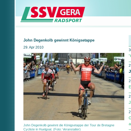
John Degenkolb gewinnt Königsetappe
29. Apr 2010
3
"
2
J
2
E
2
J
2
G
a
John Degenkolb gewinnt die Königsetappe der Tour de Bretagne
Cycliste in Huelgoat. (Foto: Veranstalter)