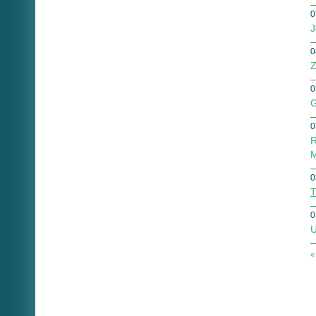
0
J
0
Z
0
G
0
R
M
0
T
0
U
«