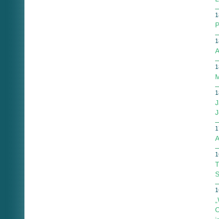
1
P
1
A
1
M
1
J
J
1
A
1
T
S
1
„
O