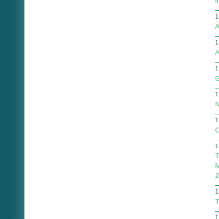
i
1
A
1
A
1
G
1
N
1
O
1
T
M
2
1
T
1