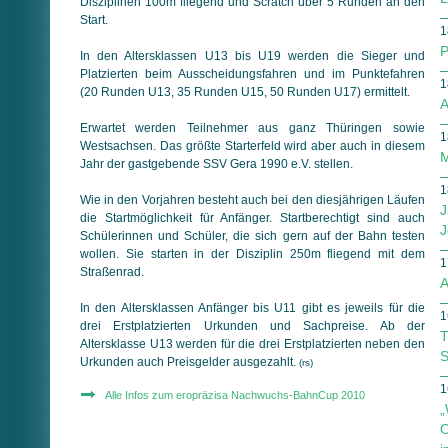
Disziplinen 100m fliegend und Scratch über 5 Runden an den
Start.
1
P
In den Altersklassen U13 bis U19 werden die Sieger und
Platzierten beim Ausscheidungsfahren und im Punktefahren
1
(20 Runden U13, 35 Runden U15, 50 Runden U17) ermittelt.
A
Erwartet werden Teilnehmer aus ganz Thüringen sowie
1
Westsachsen. Das größte Starterfeld wird aber auch in diesem
M
Jahr der gastgebende SSV Gera 1990 e.V. stellen.
1
Wie in den Vorjahren besteht auch bei den diesjährigen Läufen
J
die Startmöglichkeit für Anfänger. Startberechtigt sind auch
J
Schülerinnen und Schüler, die sich gern auf der Bahn testen
wollen. Sie starten in der Disziplin 250m fliegend mit dem
1
Straßenrad.
A
In den Altersklassen Anfänger bis U11 gibt es jeweils für die
1
drei Erstplatzierten Urkunden und Sachpreise. Ab der
T
Altersklasse U13 werden für die drei Erstplatzierten neben den
S
Urkunden auch Preisgelder ausgezahlt.
(rs)
1
Alle Infos zum eropräzisa Nachwuchs-BahnCup 2010
„
O