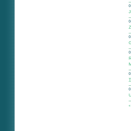
0
J
0
Z
0
G
0
R
M
0
T
0
U
«