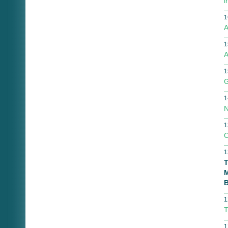
i
1
A
1
A
1
G
1
N
1
O
1
T
M
B
1
T
1