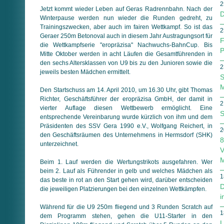
2
Jetzt kommt wieder Leben auf Geras Radrennbahn. Nach der
D
Winterpause werden nun wieder die Runden gedreht, zu
Trainingszwecken, aber auch im fairen Wettkampf. So ist das
2
Geraer 250m Betonoval auch in diesem Jahr Austragungsort für
F
die Wettkampfserie "eropräzisa" Nachwuchs-BahnCup. Bis
P
Mitte Oktober werden in acht Läufen die Gesamtführenden in
den sechs Altersklassen von U9 bis zu den Junioren sowie die
2
jeweils besten Mädchen ermittelt.
S
M
Den Startschuss am 14. April 2010, um 16.30 Uhr, gibt Thomas
Richter, Geschäftsführer der eropräzisa GmbH, der damit in
2
vierter Auflage diesen Wettbewerb ermöglicht. Eine
S
entsprechende Vereinbarung wurde kürzlich von ihm und dem
Präsidenten des SSV Gera 1990 e.V., Wolfgang Reichert, in
2
den Geschäftsräumen des Unternehmens in Hermsdorf (SHK)
8
unterzeichnet.
V
M
Beim 1. Lauf werden die Wertungstrikots ausgefahren. Wer
beim 2. Lauf als Führender in gelb und welches Mädchen als
1
das beste in rot an den Start gehen wird, darüber entscheiden
D
die jeweiligen Platzierungen bei den einzelnen Wettkämpfen.
i
Während für die U9 250m fliegend und 3 Runden Scratch auf
1
dem Programm stehen, gehen die U11-Starter in den
L