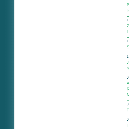
B
i
1
Z
L
1
S
1
J
m
0
A
R
M
0
T
0
T