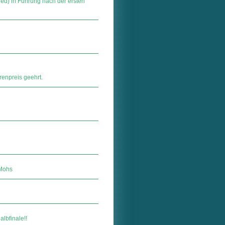
Ned) in Führung nach der ersten
enpreis geehrt.
 Mohs
albfinale!!