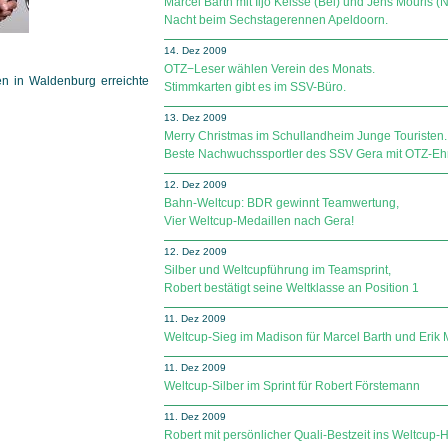
Marcel Barth mit Iljo Keisse (Bel) und Jens Mouris (
Nacht beim Sechstagerennen Apeldoorn.
14. Dez 2009
OTZ−Leser wählen Verein des Monats.
n in Waldenburg erreichte
Stimmkarten gibt es im SSV-Büro.
13. Dez 2009
Merry Christmas im Schullandheim Junge Touristen.
Beste Nachwuchssportler des SSV Gera mit OTZ-Ehr
12. Dez 2009
Bahn-Weltcup: BDR gewinnt Teamwertung,
Vier Weltcup-Medaillen nach Gera!
12. Dez 2009
Silber und Weltcupführung im Teamsprint,
Robert bestätigt seine Weltklasse an Position 1
11. Dez 2009
Weltcup-Sieg im Madison für Marcel Barth und Erik
11. Dez 2009
Weltcup-Silber im Sprint für Robert Förstemann
11. Dez 2009
Robert mit persönlicher Quali-Bestzeit ins Weltcup-H