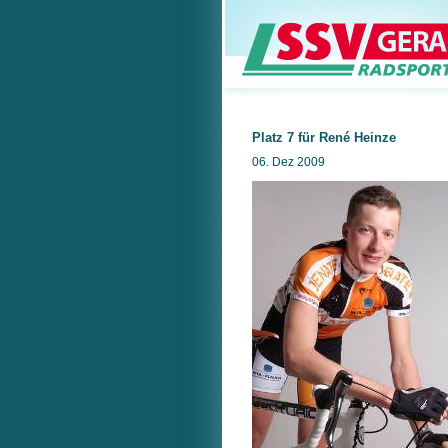
Platz 7 für René Heinze
06. Dez 2009