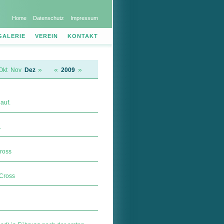
Home
Datenschutz
Impressum
GALERIE
VEREIN
KONTAKT
»
«
»
Okt
Nov
Dez
2009
auf.
.
ross
 Cross