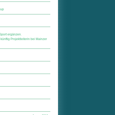
cup
Sport ergänzen.
künftig Projektleiterin bei Mainzer