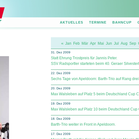
AKTUELLES
TERMINE
BAHNCUP
«
Jan
Feb
Mär
Apr
Mai
Jun
Jul
Aug
Sep
31. Dez 2009
Statt Ehrung Trostpreis für Jannis Peter.
SSV Radsportler starteten beim 40. Geraer Silvesterl
22. Dez 2009
Sechs Tage von Apeldoorn: Barth-Trio auf Rang drei
20. Dez 2009
Max Walsleben auf Platz 5 beim Deutschland Cup C
19. Dez 2009
Max Walsleben auf Platz 10 beim Deutschland Cup
18. Dez 2009
Barth-Trio weiter in Front in Apeldoorn.
17. Dez 2009