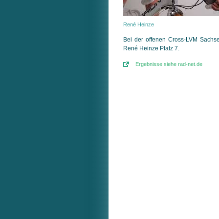
René Heinze
Bei der offenen Cross-LVM Sachse
René Heinze Platz 7.
Ergebnisse siehe rad-net.de