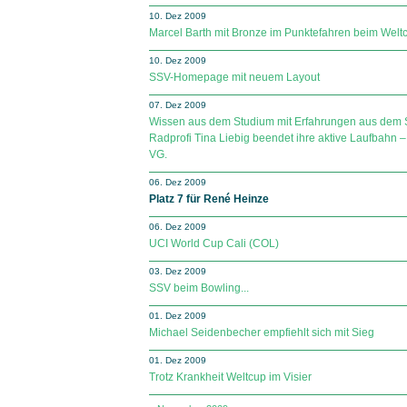
10. Dez 2009
Marcel Barth mit Bronze im Punktefahren beim Welt
10. Dez 2009
SSV-Homepage mit neuem Layout
07. Dez 2009
Wissen aus dem Studium mit Erfahrungen aus dem 
Radprofi Tina Liebig beendet ihre aktive Laufbahn – 
VG.
06. Dez 2009
Platz 7 für René Heinze
06. Dez 2009
UCI World Cup Cali (COL)
03. Dez 2009
SSV beim Bowling...
01. Dez 2009
Michael Seidenbecher empfiehlt sich mit Sieg
01. Dez 2009
Trotz Krankheit Weltcup im Visier