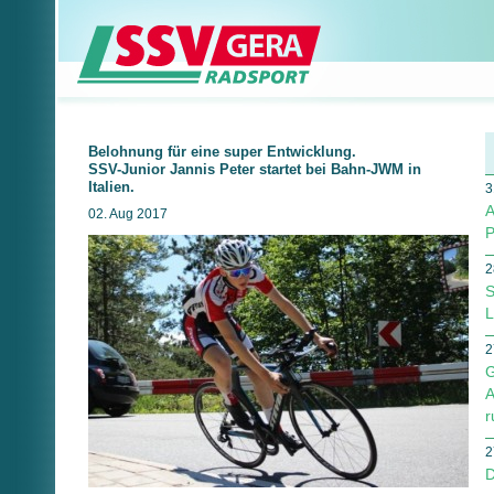
Belohnung für eine super Entwicklung.
SSV-Junior Jannis Peter startet bei Bahn-JWM in
Italien.
3
A
02. Aug 2017
P
2
S
L
2
G
A
r
2
D