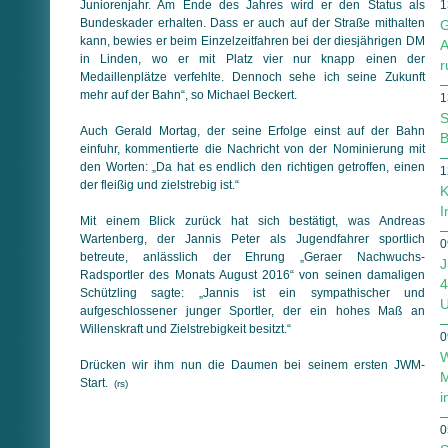
Juniorenjahr. Am Ende des Jahres wird er den Status als
1
Bundeskader erhalten. Dass er auch auf der Straße mithalten
G
kann, bewies er beim Einzelzeitfahren bei der diesjährigen DM
A
in Linden, wo er mit Platz vier nur knapp einen der
r
Medaillenplätze verfehlte. Dennoch sehe ich seine Zukunft
mehr auf der Bahn“, so Michael Beckert.
1
S
Auch Gerald Mortag, der seine Erfolge einst auf der Bahn
B
einfuhr, kommentierte die Nachricht von der Nominierung mit
den Worten: „Da hat es endlich den richtigen getroffen, einen
1
der fleißig und zielstrebig ist.“
K
I
Mit einem Blick zurück hat sich bestätigt, was Andreas
Wartenberg, der Jannis Peter als Jugendfahrer sportlich
0
betreute, anlässlich der Ehrung „Geraer Nachwuchs-
J
Radsportler des Monats August 2016“ von seinen damaligen
4
Schützling sagte: „Jannis ist ein sympathischer und
U
aufgeschlossener junger Sportler, der ein hohes Maß an
Willenskraft und Zielstrebigkeit besitzt.“
0
W
Drücken wir ihm nun die Daumen bei seinem ersten JWM-
M
Start.
(rs)
i
0