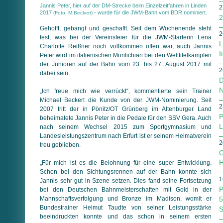
Jannis Peter, hier auf der DM-Strecke beim Einzelzeitfahren in Linden
2
2017
- wurde für die JWM-Bahn vom BDR nominiert.
(Foto: M.Beckert)
2
Gehofft, gebangt und geschafft. Seit dem Wochenende steht
2
fest, was bei der Vereinsfeier für die JWM-Starterin Lena
L
Charlotte Reißner noch vollkommen offen war, auch Jannis
I
Peter wird im italienischen Montichiari bei den Welttitelkämpfen
der Junioren auf der Bahn vom 23. bis 27. August 2017 mit
2
dabei sein.
D
N
„Ich freue mich wie verrückt“, kommentierte sein Trainer
Michael Beckert die Kunde von der JWM-Nominierung. Seit
2
2007 tritt der in Pönitz/OT Grünberg im Altenburger Land
P
beheimatete Jannis Peter in die Pedale für den SSV Gera. Auch
L
nach seinem Wechsel 2015 zum Sportgymnasium und
Landesleistungszentrum nach Erfurt ist er seinem Heimatverein
2
treu geblieben.
G
H
„Für mich ist es die Belohnung für eine super Entwicklung.
Schon bei den Sichtungsrennen auf der Bahn konnte sich
1
Jannis sehr gut in Szene setzen. Dies fand seine Fortsetzung
P
bei den Deutschen Bahnmeisterschaften mit Gold in der
Mannschaftsverfolgung und Bronze im Madison, womit er
5
Bundestrainer Helmut Taudte von seiner Leistungsstärke
S
beeindruckten konnte und das schon in seinem ersten